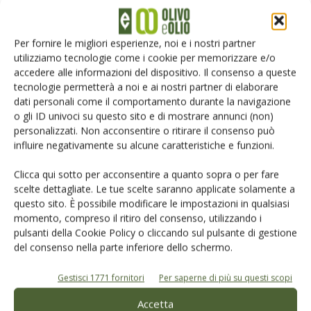
Per fornire le migliori esperienze, noi e i nostri partner
utilizziamo tecnologie come i cookie per memorizzare e/o
accedere alle informazioni del dispositivo. Il consenso a queste
tecnologie permetterà a noi e ai nostri partner di elaborare
dati personali come il comportamento durante la navigazione
o gli ID univoci su questo sito e di mostrare annunci (non)
personalizzati. Non acconsentire o ritirare il consenso può
influire negativamente su alcune caratteristiche e funzioni.
Salva il mio nome, email e sito web in questo browser per la
Clicca qui sotto per acconsentire a quanto sopra o per fare
prossima volta che commento.
scelte dettagliate. Le tue scelte saranno applicate solamente a
questo sito. È possibile modificare le impostazioni in qualsiasi
momento, compreso il ritiro del consenso, utilizzando i
pulsanti della Cookie Policy o cliccando sul pulsante di gestione
del consenso nella parte inferiore dello schermo.
Gestisci 1771 fornitori
Per saperne di più su questi scopi
E-magazine
Accetta