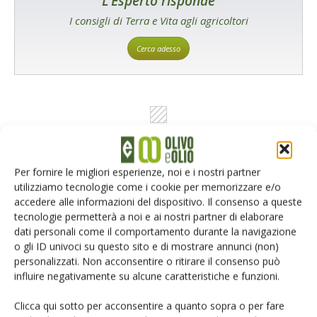
L'Esperto risponde
I consigli di Terra e Vita agli agricoltori
Cerca adesso
Per fornire le migliori esperienze, noi e i nostri partner
Dalla stessa categoria
utilizziamo tecnologie come i cookie per memorizzare e/o
accedere alle informazioni del dispositivo. Il consenso a queste
NEWS
7 Marzo 2024
tecnologie permetterà a noi e ai nostri partner di elaborare
dati personali come il comportamento durante la navigazione
Il gruppo Tecniche Nuove
o gli ID univoci su questo sito e di mostrare annunci (non)
acquisisce il 100% di REDA
personalizzati. Non acconsentire o ritirare il consenso può
influire negativamente su alcune caratteristiche e funzioni.
Si tratta di un marchio storico nella produzione di libri per gli istituti
tecnici agrari e per gli istituti professionali agrari
Clicca qui sotto per acconsentire a quanto sopra o per fare