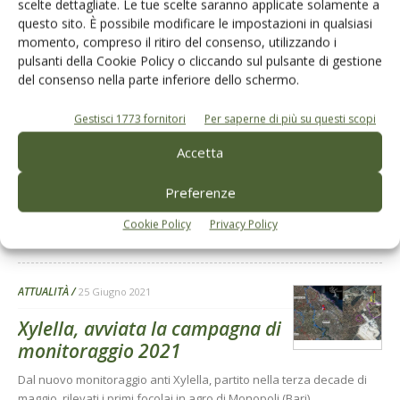
Di
La Redazione
scelte dettagliate. Le tue scelte saranno applicate solamente a
questo sito. È possibile modificare le impostazioni in qualsiasi
momento, compreso il ritiro del consenso, utilizzando i
ATTUALITÀ
pulsanti della Cookie Policy o cliccando sul pulsante di gestione
28 Giugno 2021
del consenso nella parte inferiore dello schermo.
Xylella, un progetto
sperimentale per ricostruire il
Gestisci 1773 fornitori
Per saperne di più su questi scopi
paesaggio
Accetta
L’assessore all’Ambiente e al Paesaggio della Regione Puglia, Anna
Grazia Maraschio: «Ricreare un patrimonio naturale e identitario
Preferenze
ormai compromesso dalla Xylella»
Cookie Policy
Privacy Policy
Di
Giuseppe Francesco Sportelli
ATTUALITÀ
25 Giugno 2021
Xylella, avviata la campagna di
monitoraggio 2021
Dal nuovo monitoraggio anti Xylella, partito nella terza decade di
maggio, rilevati i primi focolai in agro di Monopoli (Bari)