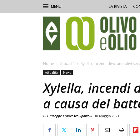
LA RIVISTA
CON
Olivo
e
Olio
Home
Attualità
Xylella, incendi divorano olivi sec
Attualità
News
Xylella, incendi 
a causa del batt
Di
Giuseppe Francesco Sportelli
18 Maggio 2021