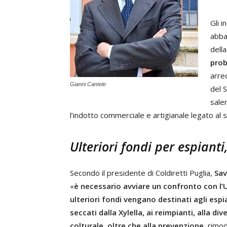
Gli 
abba
della
prob
arre
Gianni Cantele
del 
salen
l’indotto commerciale e artigianale legato al s
Ulteriori fondi per espianti
Secondo il presidente di Coldiretti Puglia,
Sav
«
è necessario avviare un confronto con l’
ulteriori fondi vengano destinati agli espia
seccati dalla Xylella, ai reimpianti, alla div
colturale, oltre che alla prevenzione
, rimo