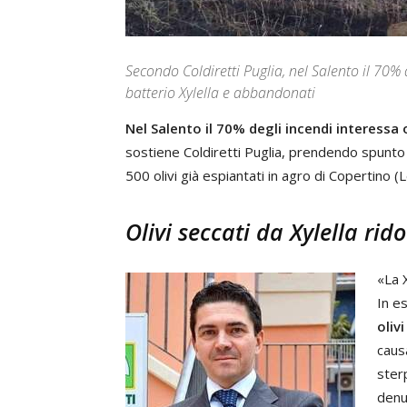
Secondo Coldiretti Puglia, nel Salento il 70%
batterio Xylella e abbandonati
Nel Salento il 70% degli incendi interessa 
sostiene Coldiretti Puglia, prendendo spunto d
500 olivi già espiantati in agro di Copertino (
Olivi seccati da Xylella rid
«La X
In es
oliv
caus
ster
denu