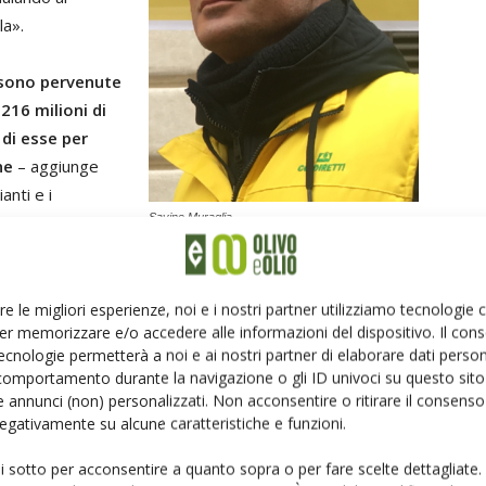
la».
a sono pervenute
216 milioni di
 di esse per
ne
– aggiunge
anti e i
Savino Muraglia
ssolutamente
lpito ormai il 40%
 gli organi competenti comunitari stanzino risorse
per gli espianti e i reimpianti, anche di altre specie
re le migliori esperienze, noi e i nostri partner utilizziamo tecnologie
er memorizzare e/o accedere alle informazioni del dispositivo. Il con
imonio produttivo e paesaggistico».
ecnologie permetterà a noi e ai nostri partner di elaborare dati person
comportamento durante la navigazione o gli ID univoci su questo sito 
rigenerazione olivicola
 annunci (non) personalizzati. Non acconsentire o ritirare il consens
 negativamente su alcune caratteristiche e funzioni.
Occorre quindi la
rimodulazione del Piano per la
ui sotto per acconsentire a quanto sopra o per fare scelte dettagliate.