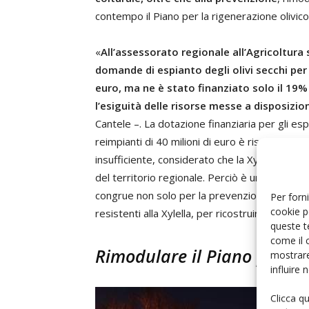
contempo il Piano per la rigenerazione olivico
«
All’assessorato regionale all’Agricoltur
domande di espianto degli olivi secchi per 
euro, ma ne è stato finanziato solo il 19%
l’esiguità delle risorse messe a disposizio
Cantele –. La dotazione finanziaria per gli espi
reimpianti di 40 milioni di euro è risultata a
insufficiente, considerato che la Xylella ha co
del territorio regionale. Perciò è urgente che
congrue non solo per la prevenzione, ma anche 
Per forni
cookie p
resistenti alla Xylella, per ricostruire il patr
queste t
come il 
Rimodulare il Piano per la 
mostrare
influire
Clicca q