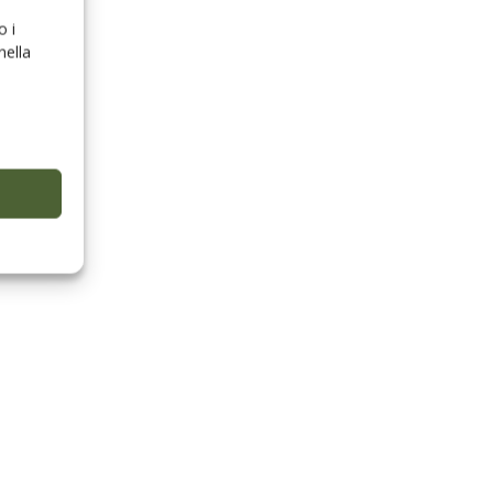
o i
nella