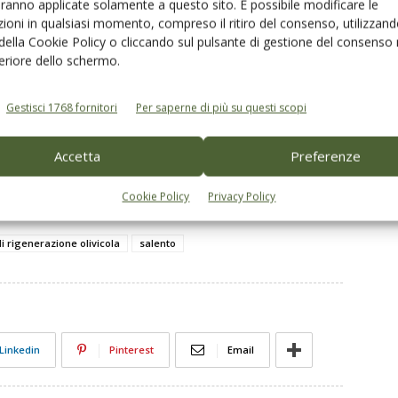
rigenerazione olivicola da 300 milioni di euro
,
aranno applicate solamente a questo sito. È possibile modificare le
ioni in qualsiasi momento, compreso il ritiro del consenso, utilizzand
conclude Muraglia, «valutando quali strumenti non
 della Cookie Policy o cliccando sul pulsante di gestione del consenso 
abbiano assorbito tutte le risorse a disposizione e
feriore dello schermo.
per quali ragioni. La Xylella ha provocato effetti più
disastrosi di un terremoto con ripercussioni
Gestisci 1768 fornitori
Per saperne di più su questi scopi
drammatiche di natura produttiva, ambientale,
economica, lavorativa. Le esigenze di contenimento,
Accetta
Preferenze
di ricostruzione e di sostegno vanno affrontate in
e fruibili».
Cookie Policy
Privacy Policy
i rigenerazione olivicola
salento
Linkedin
Pinterest
Email