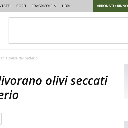
TATTI
CORSI
EDAGRICOLE
LIBRI
ABBONATI / RINN
cati a causa del batterio
divorano olivi seccati
erio