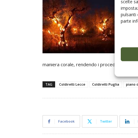
scelte s
impostaz
pulsanti
parte in
maniera corale, rendendo i procedimenti fluidi 
TAG
Coldiretti Lecce
Coldiretti Puglia
piano d
Facebook
Twitter