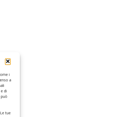
 come i
senso a
ali
e di
o può
 Le tue