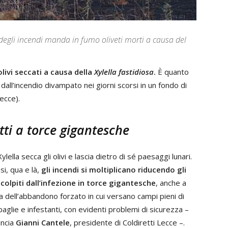
 degli incendi manda in fumo oliveti morti a causa del
olivi seccati a causa della
Xylella fastidiosa
.
È quanto
all’incendio divampato nei giorni scorsi in un fondo di
Lecce).
otti a torce gigantesche
ylella secca gli olivi e lascia dietro di sé paesaggi lunari.
si, qua e là,
gli incendi si moltiplicano riducendo gli
i colpiti dall’infezione in torce gigantesche
, anche a
a dell’abbandono forzato in cui versano campi pieni di
paglie e infestanti, con evidenti problemi di sicurezza –
ncia
Gianni Cantele
, presidente di Coldiretti Lecce –.