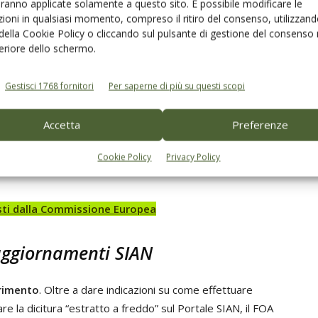
a prima
aranno applicate solamente a questo sito. È possibile modificare le
ioni in qualsiasi momento, compreso il ritiro del consenso, utilizzand
 della Cookie Policy o cliccando sul pulsante di gestione del consenso 
a un altro pilastro fondamentale. FOA Italia invita i
feriore dello schermo.
i di olive
,
documentando
le pratiche agricole e
la provenienza del prodotto ricordando che è
Gestisci 1768 fornitori
Per saperne di più su questi scopi
ndere la materia prima, costituire/aggiornare il fascicolo
ne. Un
tema particolarmente delicato
è quello della
Accetta
Preferenze
OSH e MOAH), affrontato nelle Linee Guida FOA–
cademico e disponibili sul sito dell’Università di
Cookie Policy
Privacy Policy
sti dalla Commissione Europea
aggiornamenti SIAN
erimento
. Oltre a dare indicazioni su come effettuare
re la dicitura “estratto a freddo” sul Portale SIAN, il FOA