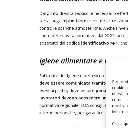
Dal punto di vista tecnico, è necessario effettu
terra, sugli impianti termici e sulle attrezzat
contro le scariche atmosferiche. Anche l’inv
conto delle novità normative: dal 2024, ad es
sostituito dal
codice identificativo M-1
, che
Igiene alimentare e manu
Sul fronte dell’igiene e della sicurezza alimen
Per forni
deve essere comunicata tramite SCIA al 
cookie p
esempi pratici, deve essere
personalizzato
queste t
lavoratori devono possedere un attestato
come il 
normativa regionale. FOA consiglia di affiancare
mostrare
influire
interne periodiche, per garantire un livello co
Clicca q