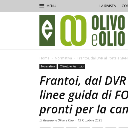
LA RIVISTA
CON
Olivo
e
Olio
Home
Normativa
Frantoi, dal DVR al Portale SIAN, 
Normativa
Oliveto e Frantoio
Frantoi, dal DVR 
linee guida di FO
pronti per la c
Di Redazione Olivo e Olio
-
13 Ottobre 2025