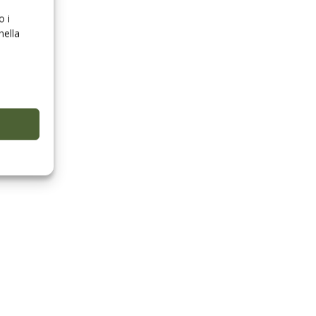
o i
nella