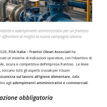
tenibilità e adempimenti amministrativi per un frantoio
er affrontare al meglio la nuova campagna olearia
2026,
FOA Italia – Frantoi Oleari Associati
ha
iati un insieme di indicazioni operative, con l’obiettivo di
, sicura e competitiva dell’impresa frantoio. Le linee
 toccano tutti gli aspetti cruciali per il buon
sicurezza sul lavoro
all’igiene alimentare
, dalla
fino agli
adempimenti amministrativi e commerciali
.
mazione obbligatoria