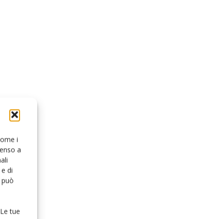
 come i
senso a
ali
e di
o può
 Le tue