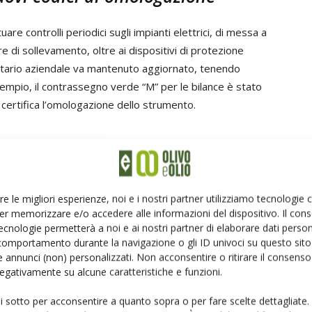
are controlli periodici sugli impianti elettrici, di messa a
ure di sollevamento, oltre ai dispositivi di protezione
entario aziendale va mantenuto aggiornato, tenendo
empio, il contrassegno verde “M” per le bilance è stato
 certifica l’omologazione dello strumento.
ale HACCP aggiornato
tare, FOA Italia ricorda che
ogni variazione aziendale
re le migliori esperienze, noi e i nostri partner utilizziamo tecnologie
SUAP comunale
. Il
manuale HACCP
, facendo alcuni
er memorizzare e/o accedere alle informazioni del dispositivo. Il con
e rivisto in base ai cambiamenti produttivi, mentre
i
ecnologie permetterà a noi e ai nostri partner di elaborare dati person
 valido
, anche ottenuto online se previsto dalla
comportamento durante la navigazione o gli ID univoci su questo sito 
 ai controlli ufficiali delle autorità anche verifiche
 annunci (non) personalizzati. Non acconsentire o ritirare il consens
 negativamente su alcune caratteristiche e funzioni.
stante di qualità e sicurezza.
ui sotto per acconsentire a quanto sopra o per fare scelte dettagliate.