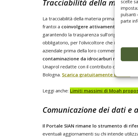
Tracciabilità della materi
scelte s
impostaz
pulsanti
La tracciabilità della materia prima rappresent
parte in
frantoi a
coinvolgere attivamente i fornitor
garantendo la trasparenza sull’origine e del
obbligatorio, per l’olivicoltore che intende ve
aziendale prima della loro commercializzazio
contaminazione da idrocarburi minerali
(M
Unaprol redatte con il contributo del mondo ac
Bologna.
Scarica gratuitamente il testo
.
Leggi anche:
Limiti massimi di Moah propo
Comunicazione dei dati e 
Il Portale SIAN rimane lo strumento di rif
eventuali aggiornamenti su chi intende utilizza