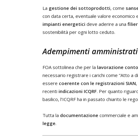
La
gestione dei sottoprodotti
, come
sanse
con data certa, eventuale valore economico e
impianti energetici
deve aderire a una
filie
sostenibilità per ogni lotto ceduto.
Adempimenti amministrativ
FOA sottolinea che per la
lavorazione conto 
necessario registrare i carichi come “Atto a 
essere
coerente con le registrazioni SIAN
recenti
indicazioni ICQRF
. Per quanto riguar
basilico, l’ICQRF ha in passato chiarito le rego
Tutta la
documentazione
commerciale e am
legge
.