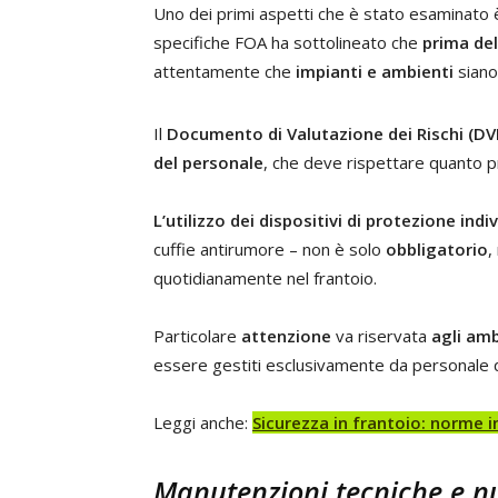
Uno dei primi aspetti che è stato esaminato è 
specifiche FOA ha sottolineato che
prima del
attentamente che
impianti e ambienti
siano
Il
Documento di Valutazione dei Rischi (D
del personale
, che deve rispettare quanto p
L’utilizzo dei dispositivi di protezione indi
cuffie antirumore – non è solo
obbligatorio
,
quotidianamente nel frantoio.
Particolare
attenzione
va riservata
agli amb
essere gestiti esclusivamente da personale qu
Leggi anche:
Sicurezza in frantoio: norme i
Manutenzioni tecniche e nu