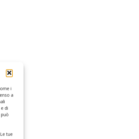
 come i
senso a
ali
e di
o può
 Le tue