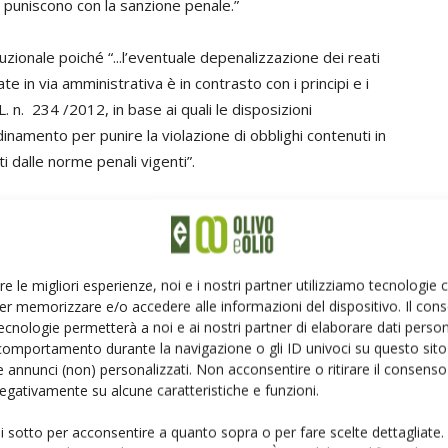
i puniscono con la sanzione penale.”
ionale poiché “...l’eventuale depenalizzazione dei reati
ate in via amministrativa è in contrasto con i principi e i
la L. n. 234 /2012, in base ai quali le disposizioni
inamento per punire la violazione di obblighi contenuti in
ti dalle norme penali vigenti”.
e i limiti per le sanzioni per i piccoli e grandi
rametri già vigenti per altri obblighi, quale la tenuta del
re le migliori esperienze, noi e i nostri partner utilizziamo tecnologie
er memorizzare e/o accedere alle informazioni del dispositivo. Il con
considerare l’attribuzione alla Repressione frodi del
ecnologie permetterà a noi e ai nostri partner di elaborare dati person
potrebbe non garantire appieno il principio di terzietà,
comportamento durante la navigazione o gli ID univoci su questo sito 
la netta separazione, da un lato, delle funzioni di
 annunci (non) personalizzati. Non acconsentire o ritirare il consens
 negativamente su alcune caratteristiche e funzioni.
irrogazione della sanzione amministrativa, attraverso la
ative responsabilità dirigenziali”.
ui sotto per acconsentire a quanto sopra o per fare scelte dettagliate.