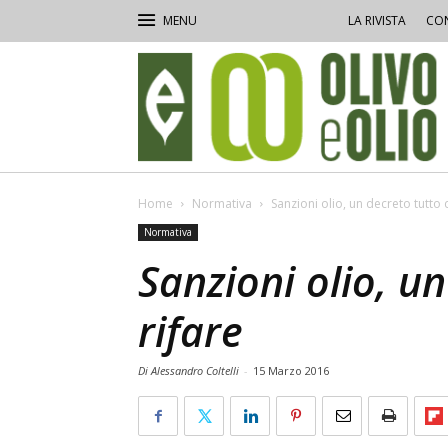
LA RIVISTA
CON
Olivo
e
Olio
Home
Normativa
Sanzioni olio, un decreto tutto 
Normativa
Sanzioni olio, u
rifare
Di Alessandro Coltelli
-
15 Marzo 2016