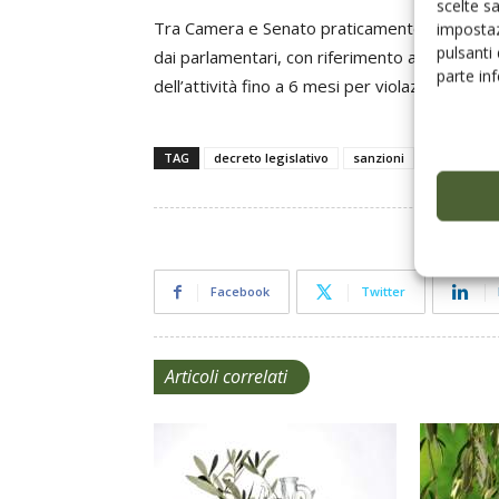
scelte s
Tra Camera e Senato praticamente tutti gli ar
impostaz
pulsanti
dai parlamentari, con riferimento anche all’i
parte in
dell’attività fino a 6 mesi per violazioni in mer
TAG
decreto legislativo
sanzioni
sanzioni pe
Facebook
Twitter
Articoli correlati