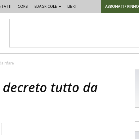
TATTI
CORSI
EDAGRICOLE
LIBRI
ABBONATI / RINN
da rifare
n decreto tutto da