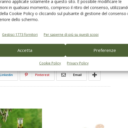
aranno applicate solamente a questo sito. È possibile modificare le
ticoli del provvedimento governativo sono stati rivisti
ioni in qualsiasi momento, compreso il ritiro del consenso, utilizzand
 della Cookie Policy o cliccando sul pulsante di gestione del consenso 
ntroduzione di sanzioni accessorie, come la sospensione
feriore dello schermo.
ito alla tenuta del registro Sian.
Gestisci 1773 fornitori
Per saperne di più su questi scopi
nali
Accetta
Preferenze
Cookie Policy
Privacy Policy
Linkedin
Pinterest
Email