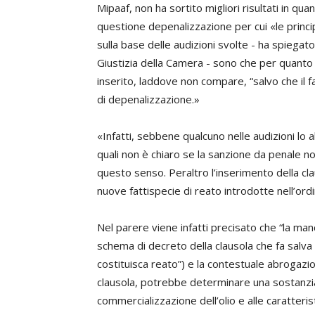
Mipaaf, non ha sortito migliori risultati in qua
questione depenalizzazione per cui «le princ
sulla base delle audizioni svolte - ha spiegat
Giustizia della Camera - sono che per quanto ri
inserito, laddove non compare, “salvo che il fa
di depenalizzazione.»
«Infatti, sebbene qualcuno nelle audizioni lo 
quali non è chiaro se la sanzione da penale no
questo senso. Peraltro l’inserimento della cl
nuove fattispecie di reato introdotte nell’or
Nel parere viene infatti precisato che “la man
schema di decreto della clausola che fa salva l
costituisca reato”) e la contestuale abrogazi
clausola, potrebbe determinare una sostanzia
commercializzazione dell’olio e alle caratteristi