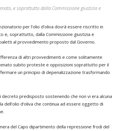
nato, e soprattutto dalla Commissione giustizia e
zionatorio per l’olio d’oliva dovrà essere riscritto in
 e, soprattutto, dalla Commissione giustizia e
 paletti al provvedimento proposto dal Governo.
 differenza di altri provvedimenti e come solitamente
enato subito proteste e opposizioni soprattutto per il
ffermare un principio di depenalizzazione trasformando
a di decreto predisposto sostenendo che non vi era alcuna
la dell’olio d’oliva che continua ad essere oggetto di
ne.
amera del Capo dipartimento della repressione frodi del