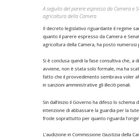
A seguito del parere espresso da Camera e Se
agricoltura della Camera
Il decreto legislativo riguardante il regime san
quanto il parere espresso da Camera e Senato
agricoltura della Camera, ha posto numerosi
Si è conclusa quindi la fase consultiva che, a
avviene, non è stata solo formale, ma ha scat
fatto che il provvedimento sembrava voler a
in sanzioni amministrative gli illeciti penali.
Sin dall’inizio il Governo ha difeso lo schem
intenzione di abbassare la guardia per la tute
frode soprattutto per quanto riguarda l’origi
L’audizione in Commissione Giustizia della C