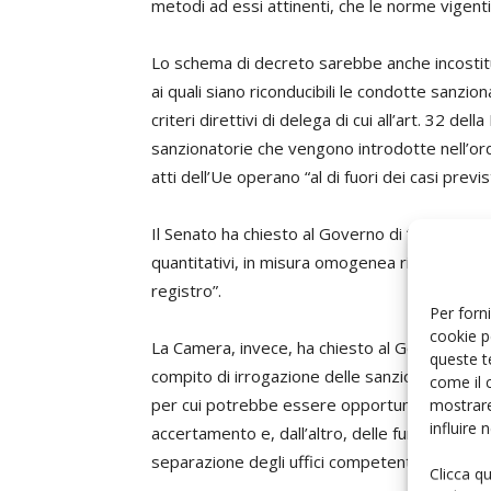
metodi ad essi attinenti, che le norme vigent
Lo schema di decreto sarebbe anche incostituz
ai quali siano riconducibili le condotte sanzion
criteri direttivi di delega di cui all’art. 32 del
sanzionatorie che vengono introdotte nell’ord
atti dell’Ue operano “al di fuori dei casi previs
Il Senato ha chiesto al Governo di “riconsiderar
quantitativi, in misura omogenea rispetto ai pa
registro”.
Per forni
cookie p
La Camera, invece, ha chiesto al Governo di ri
queste t
compito di irrogazione delle sanzioni poiché “
come il 
per cui potrebbe essere opportuno realizzare 
mostrare
influire
accertamento e, dall’altro, delle funzioni di 
separazione degli uffici competenti e delle rel
Clicca q