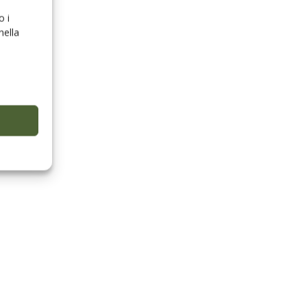
o i
nella