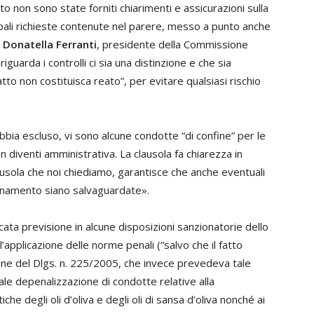
nto non sono state forniti chiarimenti e assicurazioni sulla
ipali richieste contenute nel parere, messo a punto anche
o
Donatella Ferranti
, presidente della Commissione
guarda i controlli ci sia una distinzione e che sia
tto non costituisca reato”, per evitare qualsiasi rischio
abbia escluso, vi sono alcune condotte “di confine” per le
n diventi amministrativa. La clausola fa chiarezza in
ausola che noi chiediamo, garantisce che anche eventuali
dinamento siano salvaguardate».
cata previsione in alcune disposizioni sanzionatorie dello
’applicazione delle norme penali (“salvo che il fatto
one del Dlgs. n. 225/2005, che invece prevedeva tale
le depenalizzazione di condotte relative alla
che degli oli d’oliva e degli oli di sansa d’oliva nonché ai