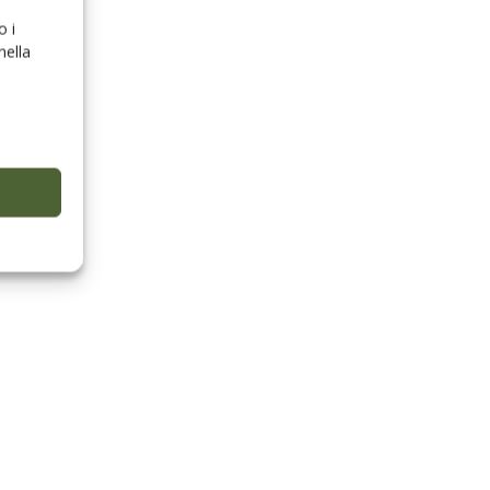
o i
nella