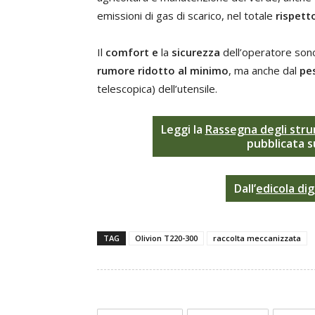
emissioni di gas di scarico, nel totale
rispett
Il
comfort e
la
sicurezza
dell’operatore sono
rumore ridotto al minimo
, ma anche dal
pe
telescopica) dell’utensile.
Leggi la
Rassegna degli stru
pubblicata s
Dall’
edicola dig
TAG
Olivion T220-300
raccolta meccanizzata