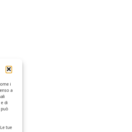
 come i
senso a
ali
e di
o può
 Le tue