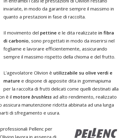
In entrambi i casi le prestazioni di Olivion restano
invariate, in modo da garantire sempre il massimo in
quanto a prestazioni in fase di raccolta.
Il movimento del
pettine
e le dita realizzate
in fibra
di carbonio
, sono progettati in modo da inserirsi nel
fogliame e lavorare efficientemente, assicurando
sempre il massimo rispetto della chioma e del frutto.
L’agevolatore Olivion è
utilizzabile su olive verdi e
mature
e dispone di apposite dita in gommapiuma
per la raccolta di frutti delicati come quelli destinati alla
on è il
motore
brushless
ad alto rendimento, realizzato
o assicura manutenzione ridotta abbinata ad una lunga
 parti di sfregamento e usura.
professionali Pellenc per
livion lavora in assenza di