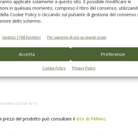
aranno applicate solamente a questo sito. È possibile modificare le
ioni in qualsiasi momento, compreso il ritiro del consenso, utilizzand
obot olivicoltore che
Caratterizzazione dinamica mediante
 della Cookie Policy o cliccando sul pulsante di gestione del consenso 
a raccolta delle olive
prove di vibrazione
feriore dello schermo.
Gestisci 1768 fornitori
Per saperne di più su questi scopi
Accetta
Preferenze
Cookie Policy
Privacy Policy
Dicembre 2023 at 10:13
i prezzi del prodotto può consultare il
sito di Pellenc
.