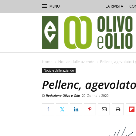
LA RIVISTA
CON
Olivo
e
Olio
Home
Notizie dalle aziende
Pellenc, agevolatori 
Notizie dalle aziende
Pellenc, agevolato
Di
Redazione Olivo e Olio
20 Gennaio 2020