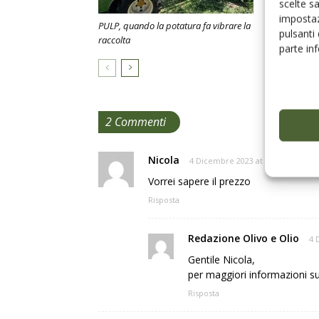
scelte s
impostaz
PULP, quando la potatura fa vibrare la
Robolio, il r
pulsanti
raccolta
rivoluziona l
parte in
2 Commenti
Nicola
4 Dicembre 2023 at 9:55
Vorrei sapere il prezzo
Risposta
Redazione Olivo e Olio
4 
Gentile Nicola,
per maggiori informazioni su
Risposta