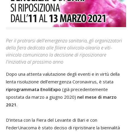
Per il protrarsi dell'emergenza sanitaria, gli organizzatori
della fiera dedicata alle filiere olivicola-olearia e viti-
vinicola comunicano la decisione di riposizionare
l'iniziativa al prossimo anno
Dopo una attenta valutazione degli eventi e in virtù della
lenta risoluzione dell’emergenza Coronavirus, è stata
riprogrammata EnoliExpo
(già precedentemente
spostata da marzo a giugno 2020)
nel mese di marzo
2021
.
D’intesa con la Fiera del Levante di Bari e con
FederUnacoma è stato deciso di ripristinare la biennalità