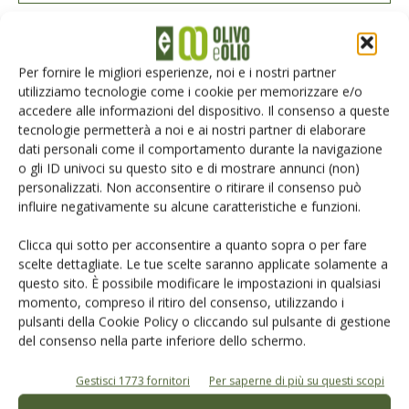
Per fornire le migliori esperienze, noi e i nostri partner
E-magazine
utilizziamo tecnologie come i cookie per memorizzare e/o
Tecniche, prodotti e servizi dalle aziende
accedere alle informazioni del dispositivo. Il consenso a queste
tecnologie permetterà a noi e ai nostri partner di elaborare
dati personali come il comportamento durante la navigazione
o gli ID univoci su questo sito e di mostrare annunci (non)
personalizzati. Non acconsentire o ritirare il consenso può
influire negativamente su alcune caratteristiche e funzioni.
Clicca qui sotto per acconsentire a quanto sopra o per fare
scelte dettagliate. Le tue scelte saranno applicate solamente a
Catalogo Aziende e Prodotti
questo sito. È possibile modificare le impostazioni in qualsiasi
momento, compreso il ritiro del consenso, utilizzando i
Un modo semplice per cercare un'azienda o un
pulsanti della Cookie Policy o cliccando sul pulsante di gestione
prodotto!
del consenso nella parte inferiore dello schermo.
Cerca adesso
Gestisci 1773 fornitori
Per saperne di più su questi scopi