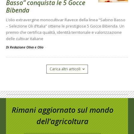
Basso” conquista le 5 Gocce
Bibenda
L’olio extravergine monocultivar Ravece della linea “Sabino Basso
– Selezione Oli d’Italia” ottiene le prestigiose 5 Gocce Bibenda. Un
premio che certifica qualità, identità territoriale e valorizzazione
delle cultivar italiane
Di Redazione Olivo e Olio
-
Carica altri articoli
Rimani aggiornato sul mondo
dell’agricoltura