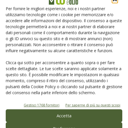
Per fornire le migliori esperienze, noi e i nostri partner
utilizziamo tecnologie come i cookie per memorizzare e/o
accedere alle informazioni del dispositivo. Il consenso a queste
tecnologie permetterà a noi e ai nostri partner di elaborare
dati personali come il comportamento durante la navigazione
o gli ID univoci su questo sito e di mostrare annunci (non)
personalizzati. Non acconsentire o ritirare il consenso può
Catalogo Aziende e Prodotti
influire negativamente su alcune caratteristiche e funzioni.
Un modo semplice per cercare un'azienda o un
Clicca qui sotto per acconsentire a quanto sopra o per fare
prodotto!
scelte dettagliate. Le tue scelte saranno applicate solamente a
questo sito. È possibile modificare le impostazioni in qualsiasi
Cerca adesso
momento, compreso il ritiro del consenso, utilizzando i
pulsanti della Cookie Policy o cliccando sul pulsante di gestione
del consenso nella parte inferiore dello schermo.
Gestisci 1768 fornitori
Per saperne di più su questi scopi
Accetta
L'Esperto risponde