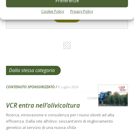
Preferenze
I consigli di Terra e Vita agli agricoltori
Cookie Policy
Privacy Policy
Cerca adesso
Dalla stessa categoria
CONTENUTO SPONSORIZZATO
8 Luglio 2026
contenuto sponsorizzato
VCR entra nell’olivicoltura
Ricerca, innovazione e consulenza per i nuovi oliveti ad alta
efficienza. Dalla vite all’olivo: sessant’anni di miglioramento
genetico al servizio di una nuova sfida