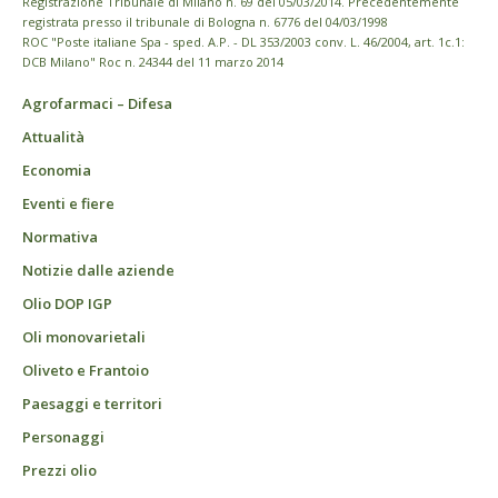
Registrazione Tribunale di Milano n. 69 del 05/03/2014. Precedentemente
registrata presso il tribunale di Bologna n. 6776 del 04/03/1998
ROC "Poste italiane Spa - sped. A.P. - DL 353/2003 conv. L. 46/2004, art. 1c.1:
DCB Milano" Roc n. 24344 del 11 marzo 2014
Agrofarmaci – Difesa
Attualità
Economia
Eventi e fiere
Normativa
Notizie dalle aziende
Olio DOP IGP
Oli monovarietali
Oliveto e Frantoio
Paesaggi e territori
Personaggi
Prezzi olio