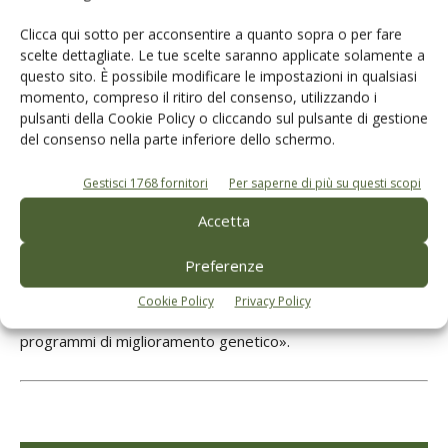
alta efficienza produttiva, sesti di impianto più stretti (3 x 1
m) e adozione del sistema Smarttree. La seconda sfida è
Clicca qui sotto per acconsentire a quanto sopra o per fare
accrescere la redditività e sostenibilità dell’olivo in regime
scelte dettagliate. Le tue scelte saranno applicate solamente a
questo sito. È possibile modificare le impostazioni in qualsiasi
asciutto e ridurre l’input di fattori produttivi garantendo
momento, compreso il ritiro del consenso, utilizzando i
l’assenza dell’alternanza con livelli produttivi più elevati,
pulsanti della Cookie Policy o cliccando sul pulsante di gestione
facendo ricorso a varietà efficienti e tecniche agronomiche
del consenso nella parte inferiore dello schermo.
differenti. La terza è la ricerca di competitività nel settore
Gestisci 1768 fornitori
Per saperne di più su questi scopi
delle olive da tavola, adottando sesti di impianto diversi e
puntando alla meccanizzazione della raccolta con macchina
Accetta
scavallatrice. La quarta sfida, infine, è aumentare la
tipologia di oli che si producono in colture “a pareti
Preferenze
produttive”, cioè la gamma organolettica e analitica
Cookie Policy
Privacy Policy
dell’offerta di oli, utilizzando nuove varietà derivate da
programmi di miglioramento genetico».