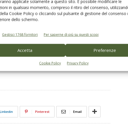
aranno applicate solamente a questo sito. È possibile modificare le
ente all’attività fotosintetica influenza la produzione di
ioni in qualsiasi momento, compreso il ritiro del consenso, utilizzand
ure di media intensità
sono quelle che
consentono di
 della Cookie Policy o cliccando sul pulsante di gestione del consenso 
buoni livelli qualitativi dell’olio
.
feriore dello schermo.
Gestisci 1768 fornitori
Per saperne di più su questi scopi
Accetta
Preferenze
ida
se l’olivo è a vaso policonico
Cookie Policy
Privacy Policy
Linkedin
Pinterest
Email