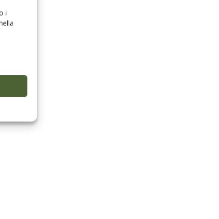
o i
nella