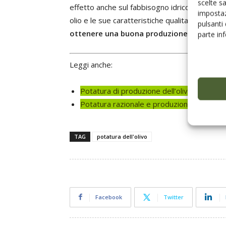
scelte s
effetto anche sul fabbisogno idrico, che unitam
impostaz
olio e le sue caratteristiche qualitative.
Potat
pulsanti
ottenere una buona produzione, mantenendo 
parte in
Leggi anche:
Potatura di produzione dell’olivo, linee gu
Potatura razionale e produzione al top. Sì, 
TAG
potatura dell'olivo
Facebook
Twitter