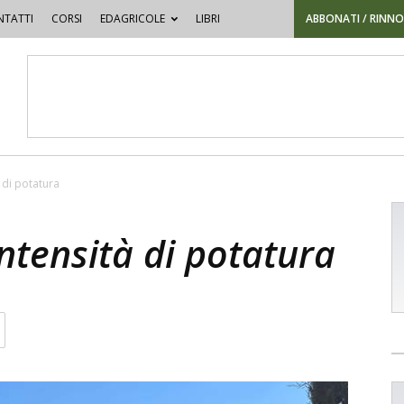
TATTI
CORSI
EDAGRICOLE
LIBRI
ABBONATI / RINN
à di potatura
intensità di potatura