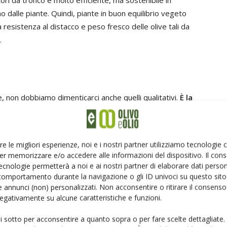
titori da tronco è molto efficiente, ma sostenibile in
no dalle piante. Quindi, piante in buon equilibrio vegeto
 resistenza al distacco e peso fresco delle olive tali da
.
e, non dobbiamo dimenticarci anche quelli qualitativi.
È la
nti nella qualità dell’olio
. È importante, quindi,
nuire del contenuto idrico si avrà, in particolare, un
re le migliori esperienze, noi e i nostri partner utilizziamo tecnologie
er memorizzare e/o accedere alle informazioni del dispositivo. Il con
ecnologie permetterà a noi e ai nostri partner di elaborare dati person
comportamento durante la navigazione o gli ID univoci su questo sito 
 annunci (non) personalizzati. Non acconsentire o ritirare il consens
 e produttività sono aspetti connessi tra di loro.
 negativamente su alcune caratteristiche e funzioni.
quindi, la produzione di tutte le sostanze utili
ui sotto per acconsentire a quanto sopra o per fare scelte dettagliate.
uzione. Allo stesso tempo, l’entità della chioma ha un