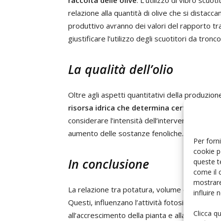
raccolta delle olive
. L’utilizzo di vibro scuo
relazione alla quantità di olive che si distacca
produttivo avranno dei valori del rapporto tra
giustificare l’utilizzo degli scuotitori da tronco
La qualità dell’olio
Oltre agli aspetti quantitativi della produzion
risorsa idrica che determina certi cambiame
considerare l’intensità dell’intervento: al dimi
aumento delle sostanze fenoliche.
Per forni
cookie p
In conclusione
queste t
come il 
mostrare
La relazione tra potatura, volume della chioma
influire
Questi, influenzano l’attività fotosintetica e, 
Clicca q
all’accrescimento della pianta e alla sua prod