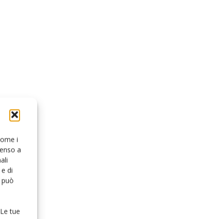
 come i
senso a
ali
e di
o può
 Le tue