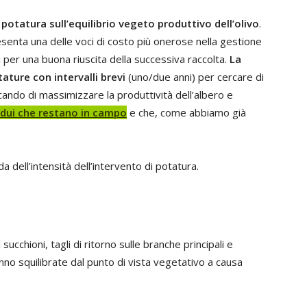
a potatura sull’equilibrio vegeto produttivo dell’olivo
.
esenta una delle voci di costo più onerose nella gestione
i per una buona riuscita della successiva raccolta.
La
ature con intervalli brevi
(uno/due anni) per cercare di
cando di massimizzare la produttività dell’albero e
sidui che restano in campo
e che, come abbiamo già
 dell’intensità dell’intervento di potatura.
succhioni, tagli di ritorno sulle branche principali e
no squilibrate dal punto di vista vegetativo a causa