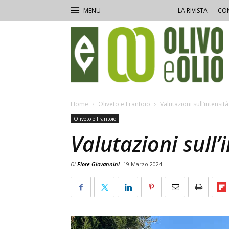
LA RIVISTA
CON
Olivo
e
Olio
Home
Oliveto e Frantoio
Valutazioni sull’intensit
Oliveto e Frantoio
Valutazioni sull’
Di
Fiore Giovannini
19 Marzo 2024