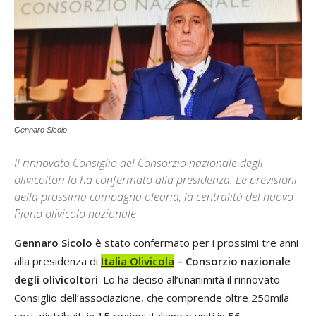
Gennaro Sicolo
Il rinnovato Consiglio del Consorzio nazionale degli
olivicoltori lo ha confermato alla presidenza. Le previsioni
della prossima campagna olearia, la centralità del nuovo
Piano olivicolo nazionale
Gennaro Sicolo
è stato confermato per i prossimi tre anni
alla presidenza di
Italia Olivicola
– Consorzio nazionale
degli olivicoltori
. Lo ha deciso all’unanimità il rinnovato
Consiglio dell’associazione, che comprende oltre 250mila