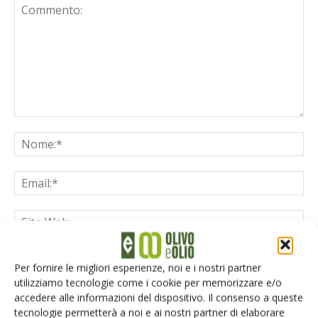
Salva il mio nome, email e sito web in questo browser per la
Per fornire le migliori esperienze, noi e i nostri partner
prossima volta che commento.
utilizziamo tecnologie come i cookie per memorizzare e/o
accedere alle informazioni del dispositivo. Il consenso a queste
tecnologie permetterà a noi e ai nostri partner di elaborare