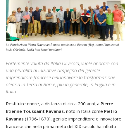
La Fondazione Pietro Ravanas è stata costituita a Bitonto (Ba), sotto l'impulso di
Italia Olivicola. Nella foto i soci fondatori
Fortemente voluta da Italia Olivicola, vuole onorare con
una pluralità di iniziative l’impegno del geniale
imprenditore francese nell’innovare la trasformazione
olearia in Terra di Bari e, più in generale, in Puglia e in
Italia
Restituire onore, a distanza di circa 200 anni, a
Pierre
Etienne Toussaint Ravanas
, noto in Italia come
Pietro
Ravanas
(1796-1870), geniale imprenditore e innovatore
francese che nella prima metà del XIX secolo ha influito