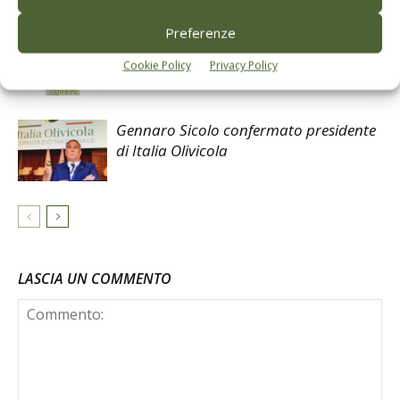
Preferenze
Mastro d’Oro 2026, il frantoiano al
centro della filiera dell’olio evo
Cookie Policy
Privacy Policy
Gennaro Sicolo confermato presidente
di Italia Olivicola
LASCIA UN COMMENTO