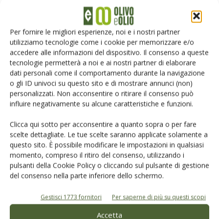
Per fornire le migliori esperienze, noi e i nostri partner
utilizziamo tecnologie come i cookie per memorizzare e/o
accedere alle informazioni del dispositivo. Il consenso a queste
tecnologie permetterà a noi e ai nostri partner di elaborare
dati personali come il comportamento durante la navigazione
TAG
Fondazione Pietro Ravanas
Italia Olivicola
o gli ID univoci su questo sito e di mostrare annunci (non)
personalizzati. Non acconsentire o ritirare il consenso può
influire negativamente su alcune caratteristiche e funzioni.
Clicca qui sotto per acconsentire a quanto sopra o per fare
Facebook
Twitter
scelte dettagliate. Le tue scelte saranno applicate solamente a
questo sito. È possibile modificare le impostazioni in qualsiasi
momento, compreso il ritiro del consenso, utilizzando i
pulsanti della Cookie Policy o cliccando sul pulsante di gestione
Articoli correlati
del consenso nella parte inferiore dello schermo.
L’extravergine spiegato con l’assaggio
Gestisci 1773 fornitori
Per saperne di più su questi scopi
al frantoio Salvagno
Accetta