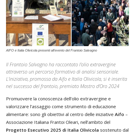
AIFO e Italia Olivicola presenti all'evento del Frantoio Salvagno
Il Frantoio Salvagno ha raccontato l’olio extravergine
attraverso un percorso formativo di analisi sensoriale.
L’iniziativa, promossa da Aifo e Italia Olivicola, si è inserita
nel successo del frantoio, premiato Mastro d’Oro 2024
Promuovere la conoscenza dell’olio extravergine e
valorizzare l’assaggio come strumento di educazione
alimentare: sono gli obiettivi al centro delle iniziative
Aifo
–
Associazione Italiana Frantoi Oleari, nell’ambito del
Progetto Esecutivo 2025
di Italia Olivicola
sostenuto dal