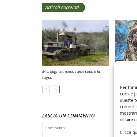
Articoli correlati
Microfighter, meno rame contro la
Cicale, nuovo
rogna
pugliesi?
Per forni
cookie p
queste t
come il 
mostrare
LASCIA UN COMMENTO
influire
Clicca q