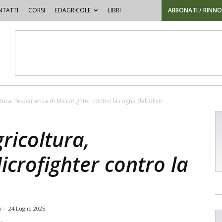
TATTI
CORSI
EDAGRICOLE
LIBRI
ABBONATI / RINN
ura, l’esperienza di Microfighter contro la rogna dell’olivo
ricoltura,
icrofighter contro la
ri
-
24 Luglio 2025