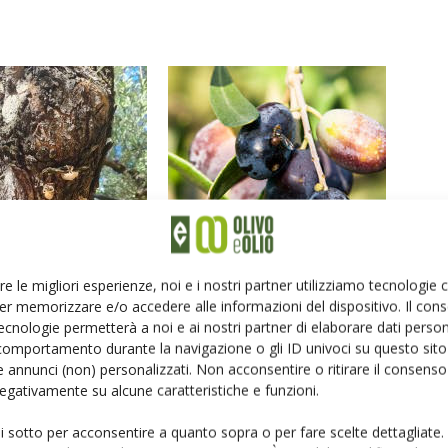
 pericolo per gli oliveti
Mosca dell’olivo, nuovi principi attivi e
trattamenti biologici
re le migliori esperienze, noi e i nostri partner utilizziamo tecnologie
er memorizzare e/o accedere alle informazioni del dispositivo. Il con
ecnologie permetterà a noi e ai nostri partner di elaborare dati person
comportamento durante la navigazione o gli ID univoci su questo sito 
 annunci (non) personalizzati. Non acconsentire o ritirare il consens
 negativamente su alcune caratteristiche e funzioni.
ui sotto per acconsentire a quanto sopra o per fare scelte dettagliate.