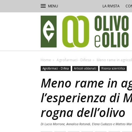
LA RIVISTA
CON
Olivo
e
Olio
Home
Agrofarmaci - Difesa
Meno rame in agricolt
Agrofarmaci - Difesa
Articoli abbonati
Ricerca scientifica
Meno rame in ag
l’esperienza di M
rogna dell’olivo
Di Lucia Morrone, Annalisa Rotondi, Elena Cudazzo e Matteo Ma