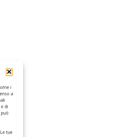
 come i
senso a
ali
e di
o può
 Le tue