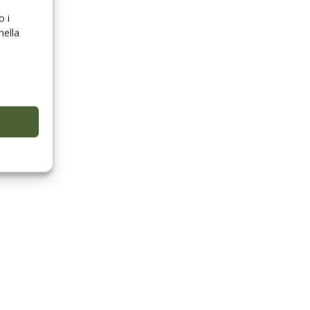
o i
nella