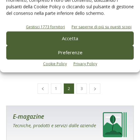
pulsanti della Cookie Policy o cliccando sul pulsante di gestione
del consenso nella parte inferiore dello schermo.
Gestisci 1773 fornitori
Per saperne di più su questi scopi
ATTUALITÀ
Accetta
Frantoi Aperti in Umbria ha coinvolto con
successo moltissimi appassionati
Preferenze
Di
Giuseppe Francesco Sportelli
6 Dicembre 2021
Cookie Policy
Privacy Policy
1
2
3
E-magazine
Tecniche, prodotti e servizi dalle aziende