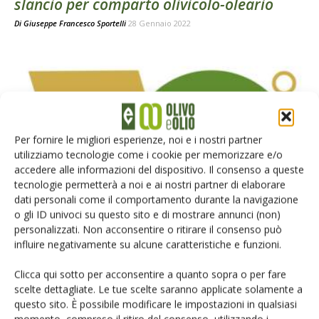
slancio per comparto olivicolo-oleario
Di
Giuseppe Francesco Sportelli
28 Gennaio 2022
Per fornire le migliori esperienze, noi e i nostri partner
utilizziamo tecnologie come i cookie per memorizzare e/o
accedere alle informazioni del dispositivo. Il consenso a queste
tecnologie permetterà a noi e ai nostri partner di elaborare
ATTUALITÀ
dati personali come il comportamento durante la navigazione
Ercole Olivario 2022, aperte le iscrizioni
o gli ID univoci su questo sito e di mostrare annunci (non)
personalizzati. Non acconsentire o ritirare il consenso può
Di
Giuseppe Francesco Sportelli
20 Dicembre 2021
influire negativamente su alcune caratteristiche e funzioni.
Clicca qui sotto per acconsentire a quanto sopra o per fare
scelte dettagliate. Le tue scelte saranno applicate solamente a
questo sito. È possibile modificare le impostazioni in qualsiasi
momento, compreso il ritiro del consenso, utilizzando i