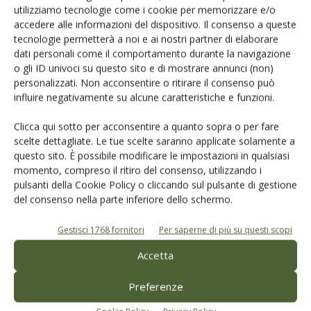
utilizziamo tecnologie come i cookie per memorizzare e/o
Un modo semplice per cercare un'azienda o un
accedere alle informazioni del dispositivo. Il consenso a queste
prodotto!
tecnologie permetterà a noi e ai nostri partner di elaborare
dati personali come il comportamento durante la navigazione
Cerca adesso
o gli ID univoci su questo sito e di mostrare annunci (non)
personalizzati. Non acconsentire o ritirare il consenso può
influire negativamente su alcune caratteristiche e funzioni.
Clicca qui sotto per acconsentire a quanto sopra o per fare
scelte dettagliate. Le tue scelte saranno applicate solamente a
questo sito. È possibile modificare le impostazioni in qualsiasi
momento, compreso il ritiro del consenso, utilizzando i
L'Esperto risponde
pulsanti della Cookie Policy o cliccando sul pulsante di gestione
del consenso nella parte inferiore dello schermo.
I consigli di Terra e Vita agli agricoltori
Cerca adesso
Gestisci 1768 fornitori
Per saperne di più su questi scopi
Accetta
Preferenze