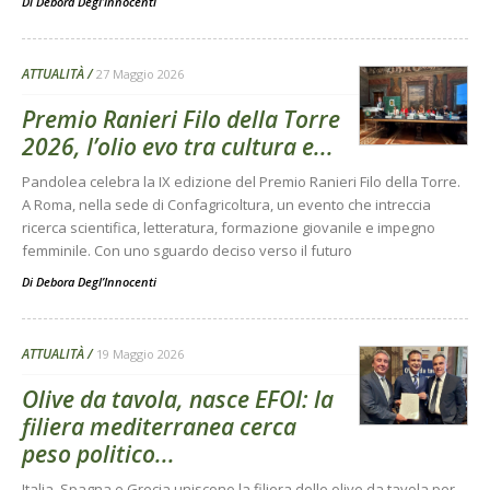
Di
Debora Degl’Innocenti
ATTUALITÀ
27 Maggio 2026
Premio Ranieri Filo della Torre
2026, l’olio evo tra cultura e...
Pandolea celebra la IX edizione del Premio Ranieri Filo della Torre.
A Roma, nella sede di Confagricoltura, un evento che intreccia
ricerca scientifica, letteratura, formazione giovanile e impegno
femminile. Con uno sguardo deciso verso il futuro
Di
Debora Degl’Innocenti
ATTUALITÀ
19 Maggio 2026
Olive da tavola, nasce EFOI: la
filiera mediterranea cerca
peso politico...
Italia, Spagna e Grecia uniscono la filiera delle olive da tavola per