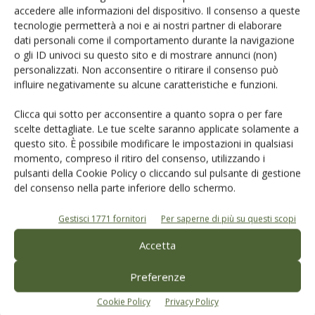
accedere alle informazioni del dispositivo. Il consenso a queste
Nuovo piano olivicolo: svolta o
tecnologie permetterà a noi e ai nostri partner di elaborare
illusione? Ecco cosa cambia
dati personali come il comportamento durante la navigazione
per il...
o gli ID univoci su questo sito e di mostrare annunci (non)
personalizzati. Non acconsentire o ritirare il consenso può
Il Piano olivicolo promette più produzione, meno costi e maggiore
influire negativamente su alcune caratteristiche e funzioni.
qualità per rilanciare il settore olivicolo italiano. Tra incentivi,
certificazioni e lotta alla Xylella, basterà per ridare competitività al
Clicca qui sotto per acconsentire a quanto sopra o per fare
made in Italy?
scelte dettagliate. Le tue scelte saranno applicate solamente a
questo sito. È possibile modificare le impostazioni in qualsiasi
Di
Debora Degl’Innocenti
momento, compreso il ritiro del consenso, utilizzando i
pulsanti della Cookie Policy o cliccando sul pulsante di gestione
del consenso nella parte inferiore dello schermo.
1
2
3
Gestisci 1771 fornitori
Per saperne di più su questi scopi
Accetta
E-magazine
Preferenze
Tecniche, prodotti e servizi dalle aziende
Cookie Policy
Privacy Policy