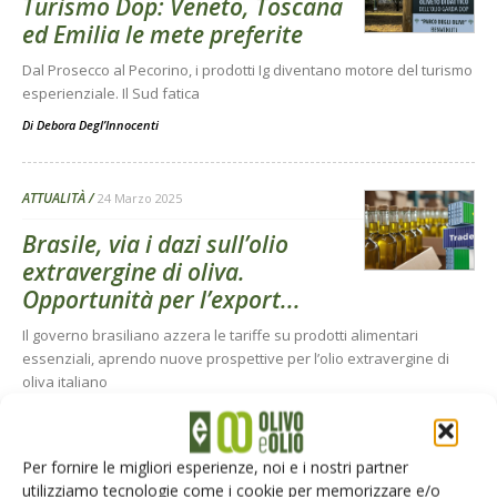
Turismo Dop: Veneto, Toscana
ed Emilia le mete preferite
Dal Prosecco al Pecorino, i prodotti Ig diventano motore del turismo
esperienziale. Il Sud fatica
Di
Debora Degl’Innocenti
ATTUALITÀ
24 Marzo 2025
Brasile, via i dazi sull’olio
extravergine di oliva.
Opportunità per l’export...
Il governo brasiliano azzera le tariffe su prodotti alimentari
essenziali, aprendo nuove prospettive per l’olio extravergine di
oliva italiano
Di Debora Degl’Innocenti
-
Per fornire le migliori esperienze, noi e i nostri partner
ATTUALITÀ
13 Marzo 2025
utilizziamo tecnologie come i cookie per memorizzare e/o