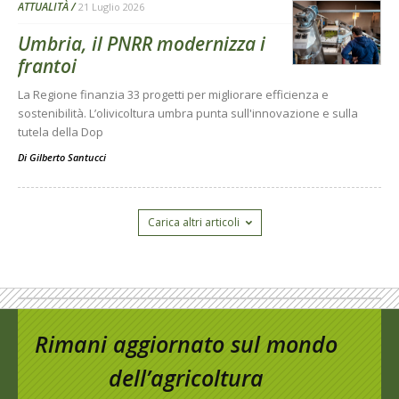
ATTUALITÀ
21 Luglio 2026
Umbria, il PNRR modernizza i
frantoi
La Regione finanzia 33 progetti per migliorare efficienza e
sostenibilità. L’olivicoltura umbra punta sull'innovazione e sulla
tutela della Dop
Di
Gilberto Santucci
Carica altri articoli
Rimani aggiornato sul mondo
dell’agricoltura