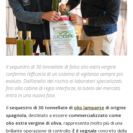
Il sequestro di 30 tonnellate di falso olio extra vergine
conferma l’efficacia di un sistema di vigilanza sempre più
evoluto. Dall’analisi del rischio ai laboratori specializzati,
fino alla cabina di regia interforze, la tutela del mercato
entra in una nuova fase.
Il
sequestro di 30 tonnellate di
olio lampante
di origine
spagnola
, destinato a essere
commercializzato come
olio extra vergine di oliva
, rappresenta molto più di una
brillante operazione di controllo.
È il segnale
concreto della