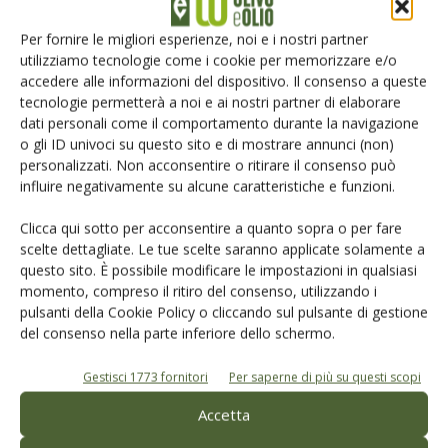
dati e cooperazione istituzionale. È questa la direzione
lungo la quale dovrà continuare a evolversi il
sistema dei
Per fornire le migliori esperienze, noi e i nostri partner
controlli
: sempre
più selettivo
,
predittivo
e capace di
utilizziamo tecnologie come i cookie per memorizzare e/o
interpretare le dinamiche del commercio
accedere alle informazioni del dispositivo. Il consenso a queste
tecnologie permetterà a noi e ai nostri partner di elaborare
internazionale
. Perché le frodi si evolvono con il mercato,
dati personali come il comportamento durante la navigazione
e con la stessa rapidità devono evolvere gli strumenti
o gli ID univoci su questo sito e di mostrare annunci (non)
chiamati a contrastarle, se si vuole preservare il valore
personalizzati. Non acconsentire o ritirare il consenso può
economico, culturale e reputazionale dell’olio extra vergine
influire negativamente su alcune caratteristiche e funzioni.
di oliva.
Clicca qui sotto per acconsentire a quanto sopra o per fare
scelte dettagliate. Le tue scelte saranno applicate solamente a
questo sito. È possibile modificare le impostazioni in qualsiasi
momento, compreso il ritiro del consenso, utilizzando i
Che cos’è l’olio lampante
pulsanti della Cookie Policy o cliccando sul pulsante di gestione
del consenso nella parte inferiore dello schermo.
L’olio di oliva lampante è un
olio vergine ottenuto
Gestisci 1773 fornitori
Per saperne di più su questi scopi
esclusivamente
mediante processi meccanici
, ma
presenta
caratteristiche chimiche e organolettiche
che
Accetta
non
lo rendono
idoneo al consumo diretto
. Può derivare