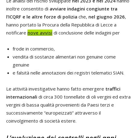
Le analisi del rischio sviluppate
nel 2023 e nel 2024
hanno
inoltre consentito di
avviare indagini congiunte tra
l’ICQRF e le altre forze di polizia
che,
nel giugno 2026
,
hanno portato la Procura della Repubblica di Lecce a
notificare
nove avvisi
di conclusione delle indagini per
frode in commercio,
vendita di sostanze alimentari non genuine come
genuine
e falsità nelle annotazioni dei registri telematici SIAN.
Le attività investigative hanno fatto emergere
traffici
internazionali
di circa 300 tonnellate di oli vergini ed extra
vergini di bassa qualità provenienti da Paesi terzi e
successivamente “europeizzati” attraverso il
coinvolgimento di società estere.
L’evoluzione dei controlli negli anni