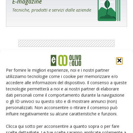
E-magazine
Tecniche, prodotti e servizi dalle aziende
Catalogo Aziende e Prodotti
Per fornire le migliori esperienze, noi e i nostri partner
Un modo semplice per cercare un'azienda o un
utilizziamo tecnologie come i cookie per memorizzare e/o
prodotto!
accedere alle informazioni del dispositivo. Il consenso a queste
tecnologie permetterà a noi e ai nostri partner di elaborare
Cerca adesso
dati personali come il comportamento durante la navigazione
o gli ID univoci su questo sito e di mostrare annunci (non)
personalizzati. Non acconsentire o ritirare il consenso può
influire negativamente su alcune caratteristiche e funzioni.
Clicca qui sotto per acconsentire a quanto sopra o per fare
scelte dettagliate. Le tue scelte saranno applicate solamente a