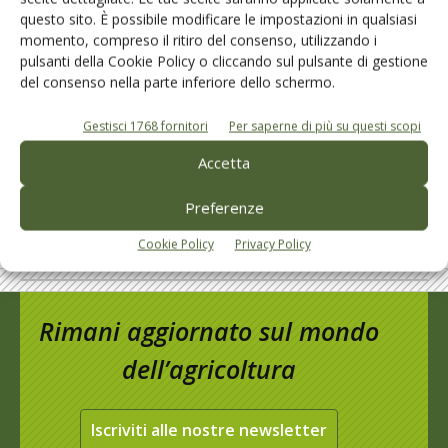
questo sito. È possibile modificare le impostazioni in qualsiasi
L'Esperto risponde
momento, compreso il ritiro del consenso, utilizzando i
pulsanti della Cookie Policy o cliccando sul pulsante di gestione
I consigli di Terra e Vita agli agricoltori
del consenso nella parte inferiore dello schermo.
Cerca adesso
Gestisci 1768 fornitori
Per saperne di più su questi scopi
Accetta
Preferenze
Cookie Policy
Privacy Policy
Rimani aggiornato sul mondo
dell’agricoltura
Iscriviti alle nostre newsletter