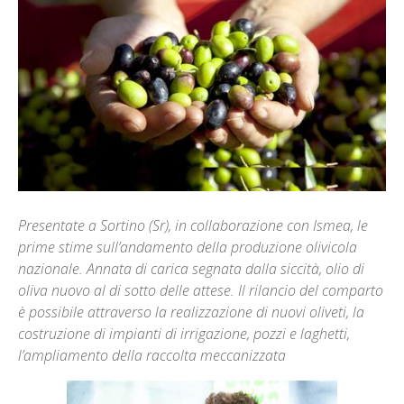
Presentate a Sortino (Sr), in collaborazione con Ismea, le
prime stime sull’andamento della produzione olivicola
nazionale. Annata di carica segnata dalla siccità, olio di
oliva nuovo al di sotto delle attese. Il rilancio del comparto
è possibile attraverso la realizzazione di nuovi oliveti, la
costruzione di impianti di irrigazione, pozzi e laghetti,
l’ampliamento della raccolta meccanizzata