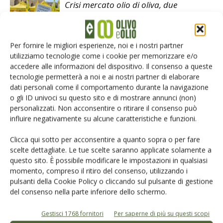
Crisi mercato olio di oliva, due
manifestazioni a Bari
Per fornire le migliori esperienze, noi e i nostri partner
Olio evo sotto pressione: controlli più
utilizziamo tecnologie come i cookie per memorizzare e/o
efficaci, ma la trasparenza resta la vera
accedere alle informazioni del dispositivo. Il consenso a queste
sfida
tecnologie permetterà a noi e ai nostri partner di elaborare
dati personali come il comportamento durante la navigazione
o gli ID univoci su questo sito e di mostrare annunci (non)
Granieri: “Regole UE più forti contro le
personalizzati. Non acconsentire o ritirare il consenso può
speculazioni” sull’olio evo
influire negativamente su alcune caratteristiche e funzioni.
Clicca qui sotto per acconsentire a quanto sopra o per fare
scelte dettagliate. Le tue scelte saranno applicate solamente a
questo sito. È possibile modificare le impostazioni in qualsiasi
momento, compreso il ritiro del consenso, utilizzando i
pulsanti della Cookie Policy o cliccando sul pulsante di gestione
LASCIA UN COMMENTO
del consenso nella parte inferiore dello schermo.
Gestisci 1768 fornitori
Per saperne di più su questi scopi