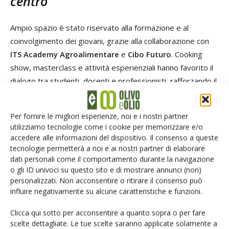
centro
Ampio spazio è stato riservato alla formazione e al
coinvolgimento dei giovani, grazie alla collaborazione con
ITS Academy Agroalimentare
e
Cibo Futuro
. Cooking
show, masterclass e attività esperienziali hanno favorito il
dialogo tra studenti, docenti e professionisti, rafforzando il
legame tra olio extravergine e futuro delle professioni
gastronomiche.
Per fornire le migliori esperienze, noi e i nostri partner
utilizziamo tecnologie come i cookie per memorizzare e/o
Infine,
L’Olive Jam Session
, altra iniziativa di Evoluzione, ha
accedere alle informazioni del dispositivo. Il consenso a queste
visto gli studenti dei Centri di Formazione Metropolitana di
tecnologie permetterà a noi e ai nostri partner di elaborare
dati personali come il comportamento durante la navigazione
Roma Capitale (CMFP) e IPSEOA Pellegrino Artusi
o gli ID univoci su questo sito e di mostrare annunci (non)
cimentarsi nella preparazione estemporanea di ricette e
personalizzati. Non acconsentire o ritirare il consenso può
abbinamenti gastronomici.
influire negativamente su alcune caratteristiche e funzioni.
Clicca qui sotto per acconsentire a quanto sopra o per fare
TAG
EVOluzione
scelte dettagliate. Le tue scelte saranno applicate solamente a