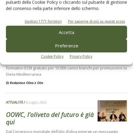
pulsanti della Cookie Policy o cliccando sul pulsante di gestione
del consenso nella parte inferiore dello schermo.
Dalla stessa categoria
Gestisci 1771 fornitori
Per saperne di più su questi scopi
EVENTI E FIERE
13 Luglio 2026
Accetta
Carapelli: corso ECM a 10mila
medici su olio evo e salute
Preferenze
L’Istituto Nutrizionale Carapelli rileva che il 50,5% degli italiani non
Cookie Policy
Privacy Policy
conosce i dettagli clinici dell’olio extra vergine. Al via un percorso
formativo ECM gratuito per 10.000 camici bianchi per promuovere la
Dieta Mediterranea
Di Redazione Olivo e Olio
-
ATTUALITÀ
6 Luglio 2026
OOWC, l’oliveto del futuro è già
qui
Dal Congresso mondiale dell’olio d’oliva emerge un messaggio