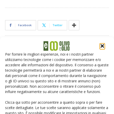
Facebook
Twitter
Articoli correlati
Per fornire le migliori esperienze, noi e i nostri partner
Turismo dell’olio, l’Italia accelera
utilizziamo tecnologie come i cookie per memorizzare e/o
accedere alle informazioni del dispositivo. Il consenso a queste
tecnologie permetterà a noi e ai nostri partner di elaborare
dati personali come il comportamento durante la navigazione
o gli ID univoci su questo sito e di mostrare annunci (non)
Dop e Igp dell’olio, il quadro normativo
personalizzati. Non acconsentire o ritirare il consenso può
tra Europa e Italia
influire negativamente su alcune caratteristiche e funzioni.
Clicca qui sotto per acconsentire a quanto sopra o per fare
Frantoi Aperti 2025, Umbria in festa dal
scelte dettagliate. Le tue scelte saranno applicate solamente a
18 ottobre al 16 novembre
questo sito. È possibile modificare le impostazioni in qualsiasi