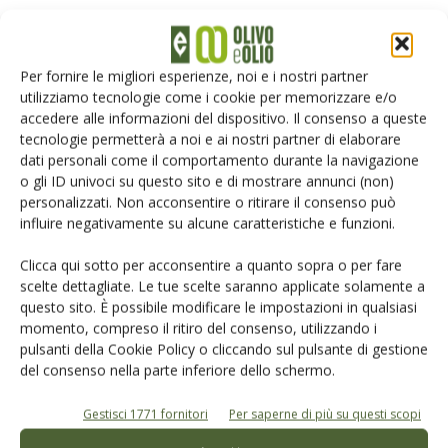
E-magazine
Per fornire le migliori esperienze, noi e i nostri partner
Tecniche, prodotti e servizi dalle aziende
utilizziamo tecnologie come i cookie per memorizzare e/o
accedere alle informazioni del dispositivo. Il consenso a queste
tecnologie permetterà a noi e ai nostri partner di elaborare
dati personali come il comportamento durante la navigazione
o gli ID univoci su questo sito e di mostrare annunci (non)
personalizzati. Non acconsentire o ritirare il consenso può
influire negativamente su alcune caratteristiche e funzioni.
Catalogo Aziende e Prodotti
Clicca qui sotto per acconsentire a quanto sopra o per fare
scelte dettagliate. Le tue scelte saranno applicate solamente a
Un modo semplice per cercare un'azienda o un
questo sito. È possibile modificare le impostazioni in qualsiasi
prodotto!
momento, compreso il ritiro del consenso, utilizzando i
pulsanti della Cookie Policy o cliccando sul pulsante di gestione
Cerca adesso
del consenso nella parte inferiore dello schermo.
Gestisci 1771 fornitori
Per saperne di più su questi scopi