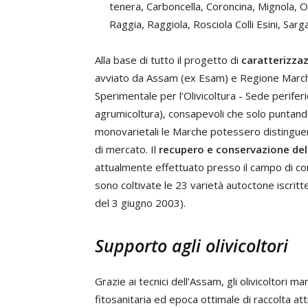
tenera, Carboncella, Coroncina, Mignola, 
Raggia, Raggiola, Rosciola Colli Esini, Sar
Alla base di tutto il progetto di
caratterizzaz
avviato da Assam (ex Esam) e Regione Marche n
Sperimentale per l’Olivicoltura - Sede periferic
agrumicoltura), consapevoli che solo puntando 
monovarietali le Marche potessero distinguers
di mercato. Il
recupero e conservazione de
attualmente effettuato presso il campo di co
sono coltivate le 23 varietà autoctone iscritt
del 3 giugno 2003).
Supporto agli olivicoltori
Grazie ai tecnici dell’Assam, gli olivicoltori m
fitosanitaria ed epoca ottimale di raccolta att