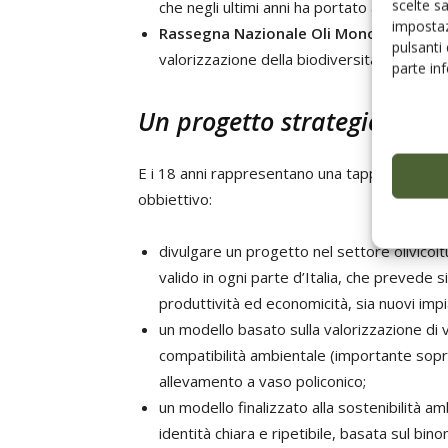
scelte s
che negli ultimi anni ha portato anche al coi
impostaz
Rassegna Nazionale Oli Monovarietali
(
pulsanti
valorizzazione della biodiversità olivicola i
parte in
Un progetto strategico
E i 18 anni rappresentano una tappa importa
obbiettivo:
divulgare un progetto nel settore olivicolt
valido in ogni parte d’Italia, che prevede sia
produttività ed economicità, sia nuovi impia
un modello basato sulla valorizzazione di v
compatibilità ambientale (importante soprat
allevamento a vaso policonico;
un modello finalizzato alla sostenibilità a
identità chiara e ripetibile, basata sul bin