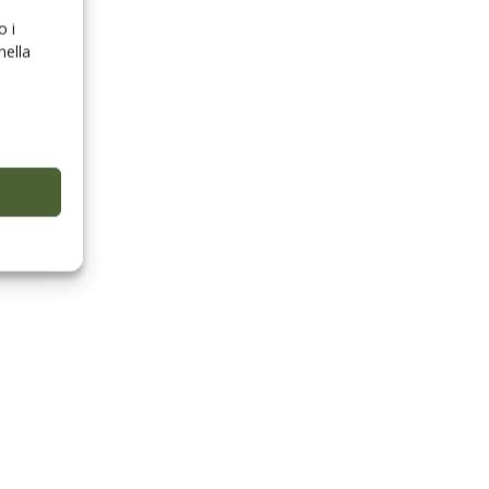
o i
nella