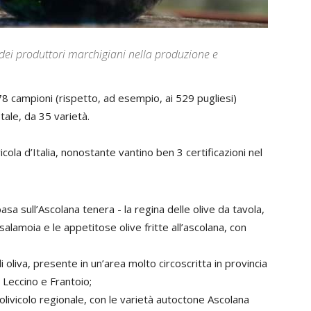
 dei produttori marchigiani nella produzione e
78 campioni (rispetto, ad esempio, ai 529 pugliesi)
ale, da 35 varietà.
cola d’Italia, nonostante vantino ben 3 certificazioni nel
asa sull’Ascolana tenera - la regina delle olive da tavola,
 salamoia e le appetitose olive fritte all’ascolana, con
i oliva, presente in un’area molto circoscritta in provincia
 Leccino e Frantoio;
 olivicolo regionale, con le varietà autoctone Ascolana