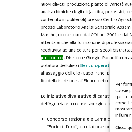
nuovi oliveti, produzione piante di varietà aut
analisi chimiche degli oli (acidità, perossidi,
contenuto in polifenoli) presso Centro Agroch
presso Laboratorio Analisi Sensoriale Assam
Marche, riconosciuto dal COI nel 2001 e dal M
attenta anche alla formazione di professionalit
redditività ad una coltura per secoli bistratt
policonico
(Direttore Giorgio Pannelli) con a
potatura dell’olivo (
Elenco operatori abilitat
all’assaggio dell’olio (Capo Panel Barbara Alfe
fini della iscrizione all’Elenco dei tecnici ed es
Per forni
cookie p
Le
iniziative divulgative di carattere nazio
queste t
come il 
dell’Agenzia e a creare sinergie e comunione d
mostrare
influire
Concorso regionale e Campionato nazio
“Forbici d’oro”
, in collaborazione con Ret
Clicca q