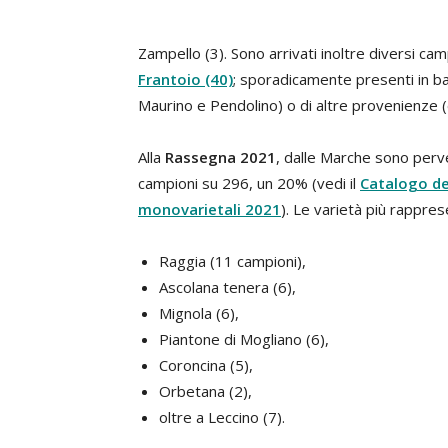
Zampello (3). Sono arrivati inoltre diversi ca
Frantoio
(40)
; sporadicamente presenti in ban
Maurino e Pendolino) o di altre provenienze (e
Alla
Rassegna 2021
, dalle Marche sono perv
campioni su 296, un 20% (vedi il
Catalogo deg
monovarietali 2021
). Le varietà più rappres
Raggia (11 campioni),
Ascolana tenera (6),
Mignola (6),
Piantone di Mogliano (6),
Coroncina (5),
Orbetana (2),
oltre a Leccino (7).