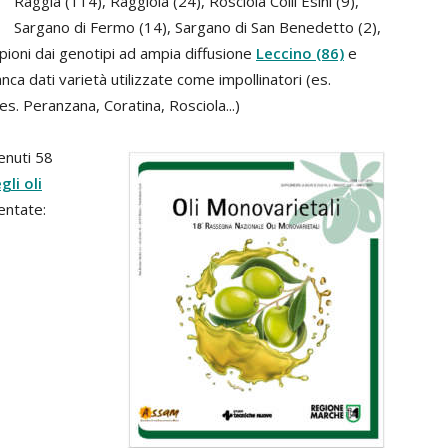
Raggia (114), Raggiola (24), Rosciola Colli Esini (9),
Sargano di Fermo (14), Sargano di San Benedetto (2),
mpioni dai genotipi ad ampia diffusione
Leccino
(86)
e
ca dati varietà utilizzate come impollinatori (es.
s. Peranzana, Coratina, Rosciola...)
enuti 58
li oli
entate: