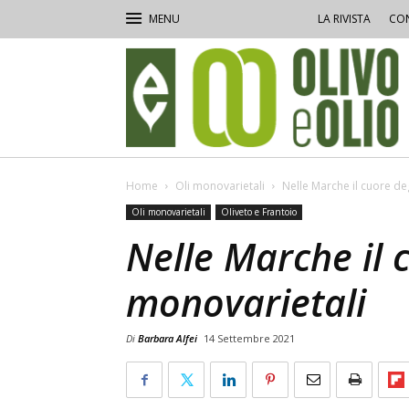
LA RIVISTA
CON
Olivo
e
Olio
Home
Oli monovarietali
Nelle Marche il cuore deg
Oli monovarietali
Oliveto e Frantoio
Nelle Marche il c
monovarietali
Di
Barbara Alfei
14 Settembre 2021