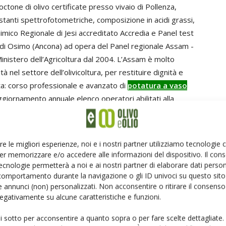
octone di olivo certificate presso vivaio di Pollenza,
 costanti spettrofotometriche, composizione in acidi grassi,
imico Regionale di Jesi accreditato Accredia e Panel test
 di Osimo (Ancona) ad opera del Panel regionale Assam -
inistero dell’Agricoltura dal 2004. L’Assam è molto
à nel settore dell’olivicoltura, per restituire dignità e
ata: corso professionale e avanzato di
potatura a vaso
ggiornamento annuale elenco operatori abilitati alla
i alla potatura dell’olivo
), e corso di idoneità fisiologica
i) e successive sedute certificate di assaggio, valide ai
perti nell’assaggio degli oli vergini di oliva.
re le migliori esperienze, noi e i nostri partner utilizziamo tecnologie
er memorizzare e/o accedere alle informazioni del dispositivo. Il con
nale
contribuiscono a divulgare le linee di indirizzo
ecnologie permetterà a noi e ai nostri partner di elaborare dati person
comportamento durante la navigazione o gli ID univoci su questo sito 
i intenti con Enti ed Associazioni in ambito nazionale:
 annunci (non) personalizzati. Non acconsentire o ritirare il consens
 negativamente su alcune caratteristiche e funzioni.
nale potatura olivo allevato a vaso policonico
e di coordinamento Forbici d’oro e Scuola Potatura Olivo,
ui sotto per acconsentire a quanto sopra o per fare scelte dettagliate.