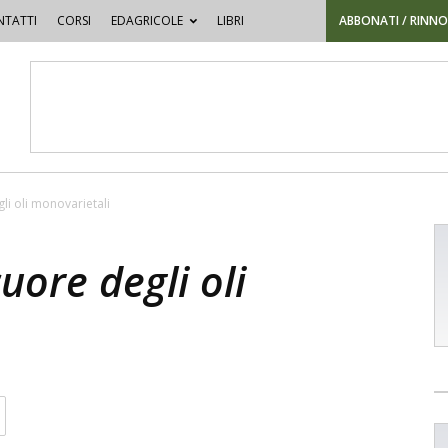
TATTI
CORSI
EDAGRICOLE
LIBRI
ABBONATI / RINN
li oli monovarietali
uore degli oli