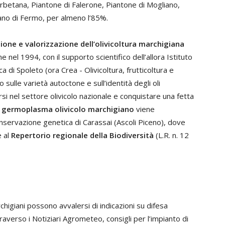
Orbetana, Piantone di Falerone, Piantone di Mogliano,
gano di Fermo, per almeno l’85%.
ione e valorizzazione
dell’olivicoltura marchigiana
el 1994, con il supporto scientifico dell’allora Istituto
a di Spoleto (ora Crea - Olivicoltura, frutticoltura e
sulle varietà autoctone e sull’identità degli oli
i nel settore olivicolo nazionale e conquistare una fetta
l germoplasma olivicolo marchigiano
viene
nservazione genetica di Carassai (Ascoli Piceno), dove
e al
Repertorio regionale della Biodiversità
(L.R. n. 12
archigiani possono avvalersi di indicazioni su difesa
raverso i Notiziari Agrometeo, consigli per l’impianto di