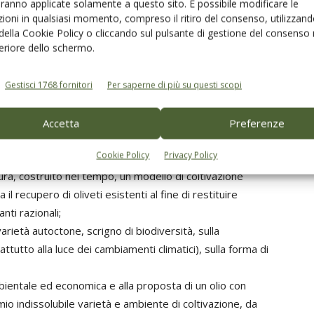
aranno applicate solamente a questo sito. È possibile modificare le
nvolgimento degli studenti degli Istituti Agrari d’Italia.
ioni in qualsiasi momento, compreso il ritiro del consenso, utilizzand
in collaborazione con la rivista Olivo e Olio) per la
 della Cookie Policy o cliccando sul pulsante di gestione del consenso 
taliana, che
nel 2021 ha raggiunto la “maggiore età”
.
feriore dello schermo.
Gestisci 1768 fornitori
Per saperne di più su questi scopi
nte per ribadire un progetto strategico che ha come
Accetta
Preferenze
Cookie Policy
Privacy Policy
ura, costruito nel tempo, un modello di coltivazione
 il recupero di oliveti esistenti al fine di restituire
nti razionali;
arietà autoctone, scrigno di biodiversità, sulla
tutto alla luce dei cambiamenti climatici), sulla forma di
mbientale ed economica e alla proposta di un olio con
omio indissolubile varietà e ambiente di coltivazione, da