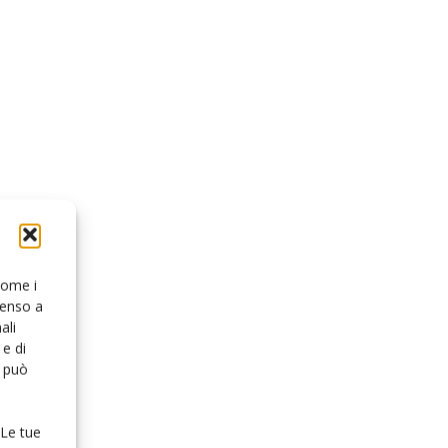
 come i
senso a
ali
e di
o può
 Le tue