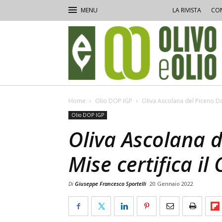
LA RIVISTA
CON
Olivo
e
Olio
Home
Olio DOP IGP
Oliva Ascolana del Piceno Dop,
Olio DOP IGP
Oliva Ascolana d
Mise certifica il
Di
Giuseppe Francesco Sportelli
20 Gennaio 2022