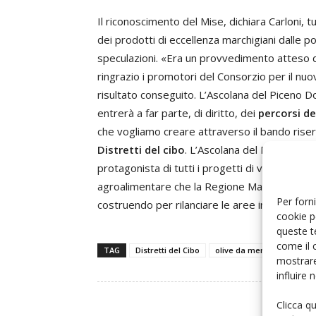
Il riconoscimento del Mise, dichiara Carloni, t
dei prodotti di eccellenza marchigiani dalle pos
speculazioni. «Era un provvedimento atteso d
ringrazio i promotori del Consorzio per il nuo
risultato conseguito. L’Ascolana del Piceno D
entrerà a far parte, di diritto, dei
percorsi de
che vogliamo creare attraverso il bando riser
Distretti del cibo
. L’Ascolana del Piceno Dop
protagonista di tutti i progetti di valorizzazi
agroalimentare che la Regione Marche sta
Per forni
costruendo per rilanciare le aree interne e dif
cookie p
queste t
come il 
TAG
Distretti del Cibo
olive da mensa - olive da 
mostrare
influire
Clicca q