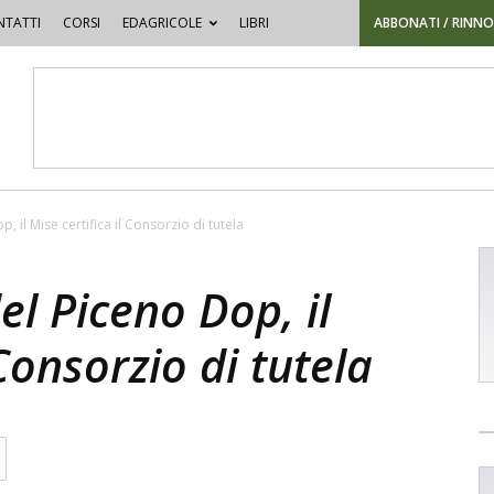
TATTI
CORSI
EDAGRICOLE
LIBRI
ABBONATI / RINN
 il Mise certifica il Consorzio di tutela
el Piceno Dop, il
 Consorzio di tutela