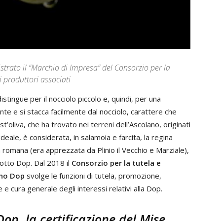
strato il “Marchio di Impresa” del Consorzio per la
i produttori associati
istingue per il nocciolo piccolo e, quindi, per una
nte e si stacca facilmente dal nocciolo, carattere che
est’oliva, che ha trovato nei terreni dell’Ascolano, originati
ideale, è considerata, in salamoia e farcita, la regina
ca romana (era apprezzata da Plinio il Vecchio e Marziale),
dotto Dop. Dal 2018 il
Consorzio per la tutela e
eno Dop
svolge le funzioni di tutela, promozione,
 cura generale degli interessi relativi alla Dop.
op, la certificazione del Mise