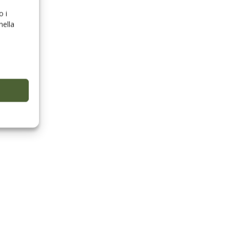
o i
nella