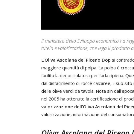
Il ministero dello Sviluppo economico ha regi
tutela e valorizzazione, che lega il prodotto a
L’
Oliva Ascolana del Piceno Dop
si contradd
maggiore quantità di polpa. La polpa è crocca
facilita la denocciolatura per farla ripiena. Qu
dal disfacimento di rocce calcaree, il suo sito 
delle olive verdi da tavola. Nota sin dall’epo
nel 2005 ha ottenuto la certificazione di pro
valorizzazione dell’Oliva Ascolana del Pic
valorizzazione, informazione del consumatore e
Oliva Ascolana del Piceno D