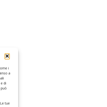
 come i
senso a
ali
e di
o può
 Le tue