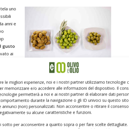
utela uno
sibili
a anni e
vo
op
l gusto
vato ai
 sarà
one
re le migliori esperienze, noi e i nostri partner utilizziamo tecnologie
endere i nostri interessi di produttori».
er memorizzare e/o accedere alle informazioni del dispositivo. Il con
ecnologie permetterà a noi e ai nostri partner di elaborare dati person
comportamento durante la navigazione o gli ID univoci su questo sito 
tavola
Regione Marche
 annunci (non) personalizzati. Non acconsentire o ritirare il consens
 negativamente su alcune caratteristiche e funzioni.
ui sotto per acconsentire a quanto sopra o per fare scelte dettagliate.