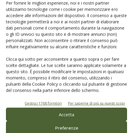
Per fornire le migliori esperienze, noi e i nostri partner
utilizziamo tecnologie come i cookie per memorizzare e/o
accedere alle informazioni del dispositivo. Il consenso a queste
tecnologie permetterà a noi e ai nostri partner di elaborare
dati personali come il comportamento durante la navigazione
Catalogo Aziende e Prodotti
o gli ID univoci su questo sito e di mostrare annunci (non)
Un modo semplice per cercare un'azienda o un
personalizzati. Non acconsentire o ritirare il consenso può
prodotto!
influire negativamente su alcune caratteristiche e funzioni.
Cerca adesso
Clicca qui sotto per acconsentire a quanto sopra o per fare
scelte dettagliate. Le tue scelte saranno applicate solamente a
questo sito. È possibile modificare le impostazioni in qualsiasi
momento, compreso il ritiro del consenso, utilizzando i
pulsanti della Cookie Policy o cliccando sul pulsante di gestione
del consenso nella parte inferiore dello schermo.
Gestisci 1768 fornitori
Per saperne di più su questi scopi
L'Esperto risponde
Accetta
I consigli di Terra e Vita agli agricoltori
Preferenze
Cerca adesso