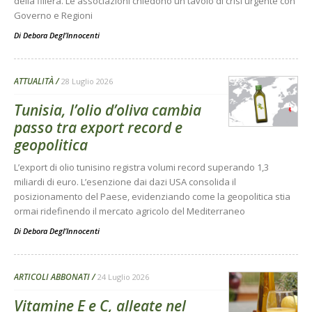
della filiera. Le associazioni chiedono un tavolo di crisi urgente con
Governo e Regioni
Di
Debora Degl’Innocenti
ATTUALITÀ
28 Luglio 2026
Tunisia, l’olio d’oliva cambia
passo tra export record e
geopolitica
L’export di olio tunisino registra volumi record superando 1,3
miliardi di euro. L’esenzione dai dazi USA consolida il
posizionamento del Paese, evidenziando come la geopolitica stia
ormai ridefinendo il mercato agricolo del Mediterraneo
Di
Debora Degl’Innocenti
ARTICOLI ABBONATI
24 Luglio 2026
Vitamine E e C, alleate nel