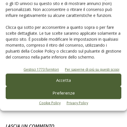
o gli ID univoci su questo sito e di mostrare annunci (non)
personalizzati. Non acconsentire o ritirare il consenso può
Articoli correlati
influire negativamente su alcune caratteristiche e funzioni.
Olio Dop Chianti Classico, resoconto
Clicca qui sotto per acconsentire a quanto sopra o per fare
dell’annata 2023
scelte dettagliate. Le tue scelte saranno applicate solamente a
questo sito. È possibile modificare le impostazioni in qualsiasi
momento, compreso il ritiro del consenso, utilizzando i
pulsanti della Cookie Policy o cliccando sul pulsante di gestione
L’olivicoltura che verrà, futuro radioso
del consenso nella parte inferiore dello schermo.
o lento declino?
Gestisci 1773 fornitori
Per saperne di più su questi scopi
Esito deludente del bando Agea sulla
Accetta
fornitura di olio evo destinato agli
indigenti
Preferenze
Cookie Policy
Privacy Policy
LASCIA UN COMMENTO