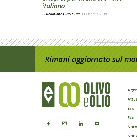
italiano
Di
Redazione Olivo e Olio
1 Febbraio 2019
Rimani aggiornato sul mon
Agro
Attu
Econ
Event
Norm
Noti