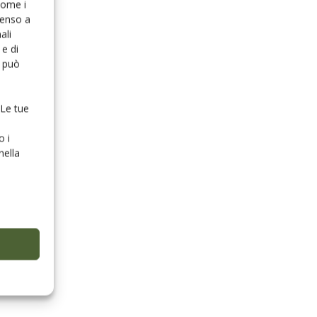
 come i
senso a
ali
e di
o può
 Le tue
o i
nella