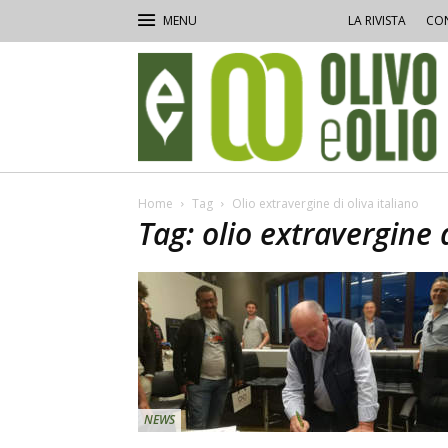
LA RIVISTA
CON
Olivo
e
Olio
Home
Tag
Olio extravergine di oliva italiano
Tag: olio extravergine d
NEWS