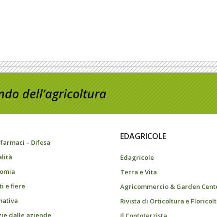
do dell’agricoltura
EDAGRICOLE
farmaci – Difesa
alità
Edagricole
omia
Terra e Vita
i e fiere
Agricommercio & Garden Cent
ativa
Rivista di Orticoltura e Floricol
zie dalle aziende
Il Contoterzista