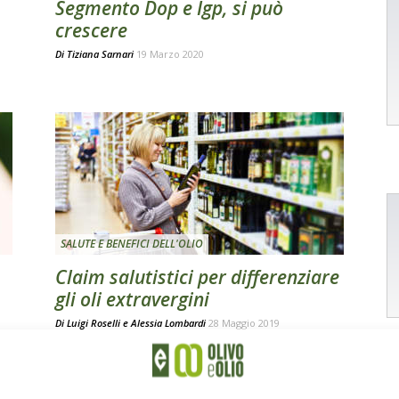
Segmento Dop e Igp, si può
crescere
Di
Tiziana Sarnari
19 Marzo 2020
SALUTE E BENEFICI DELL'OLIO
Claim salutistici per differenziare
gli oli extravergini
Di
Luigi Roselli
e
Alessia Lombardi
28 Maggio 2019