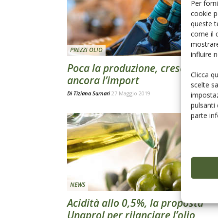
Per forni
cookie p
queste t
come il 
mostrare
PREZZI OLIO
influire
Poca la produzione, cresce
Clicca q
ancora l’import
scelte s
Di
Tiziana Sarnari
27 Maggio 2019
impostaz
pulsanti
parte in
NEWS
Acidità allo 0,5%, la proposta
Unaprol per rilanciare l’olio