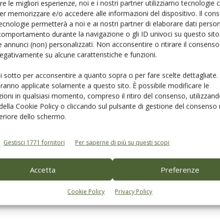
re le migliori esperienze, noi e i nostri partner utilizziamo tecnologie
er memorizzare e/o accedere alle informazioni del dispositivo. Il con
ecnologie permetterà a noi e ai nostri partner di elaborare dati person
comportamento durante la navigazione o gli ID univoci su questo sito 
 annunci (non) personalizzati. Non acconsentire o ritirare il consens
OLIO DOP IGP
 negativamente su alcune caratteristiche e funzioni.
Un marchio per l’extravergine di
ui sotto per acconsentire a quanto sopra o per fare scelte dettagliate.
Genuri
aranno applicate solamente a questo sito. È possibile modificare le
Di
La Redazione
9 Aprile 2019
ioni in qualsiasi momento, compreso il ritiro del consenso, utilizzand
 della Cookie Policy o cliccando sul pulsante di gestione del consenso 
feriore dello schermo.
Gestisci 1771 fornitori
Per saperne di più su questi scopi
Accetta
Preferenze
Cookie Policy
Privacy Policy