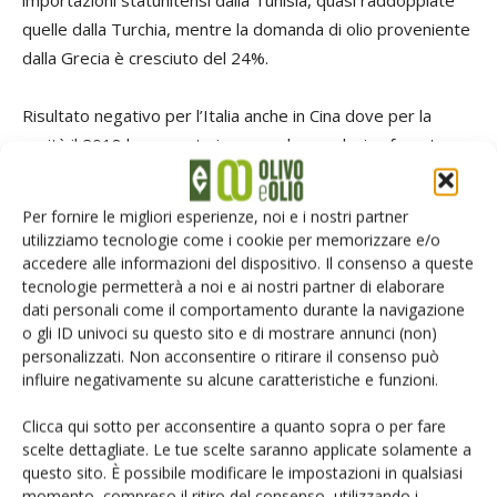
importazioni statunitensi dalla Tunisia, quasi raddoppiate
quelle dalla Turchia, mentre la domanda di olio proveniente
dalla Grecia è cresciuto del 24%.
Risultato negativo per l’Italia anche in Cina dove per la
verità il 2018 ha segnato in generale una decisa frenata
della domanda di olio di oliva nel suo complesso e non solo
dal nostro Paese.
Per fornire le migliori esperienze, noi e i nostri partner
utilizziamo tecnologie come i cookie per memorizzare e/o
accedere alle informazioni del dispositivo. Il consenso a queste
Leggi l’articolo pubblicato su
Olivo e Olio
n.
tecnologie permetterà a noi e ai nostri partner di elaborare
3/2019
dati personali come il comportamento durante la navigazione
o gli ID univoci su questo sito e di mostrare annunci (non)
personalizzati. Non acconsentire o ritirare il consenso può
Dall’
edicola digitale
al
perché abbonarsi
influire negativamente su alcune caratteristiche e funzioni.
Clicca qui sotto per acconsentire a quanto sopra o per fare
TAG
dati di mercato
mercato olivicolo
scelte dettagliate. Le tue scelte saranno applicate solamente a
olio extravergine di oliva italiano
questo sito. È possibile modificare le impostazioni in qualsiasi
momento, compreso il ritiro del consenso, utilizzando i