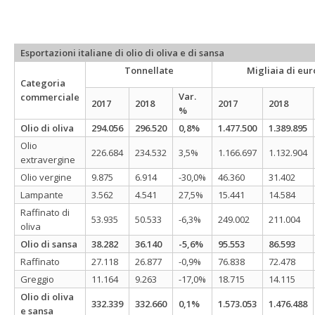
Esportazioni italiane di olio di oliva e di sansa
Tonnellate
Migliaia di eur
Categoria
Var.
commerciale
2017
2018
2017
2018
%
Olio di oliva
294.056
296.520
0,8%
1.477.500
1.389.895
Olio
226.684
234.532
3,5%
1.166.697
1.132.904
extravergine
Olio vergine
9.875
6.914
-30,0%
46.360
31.402
Lampante
3.562
4.541
27,5%
15.441
14.584
Raffinato di
53.935
50.533
-6,3%
249.002
211.004
oliva
Olio di sansa
38.282
36.140
-5,6%
95.553
86.593
Raffinato
27.118
26.877
-0,9%
76.838
72.478
Greggio
11.164
9.263
-17,0%
18.715
14.115
Olio di oliva
332.339
332.660
0,1%
1.573.053
1.476.488
e sansa