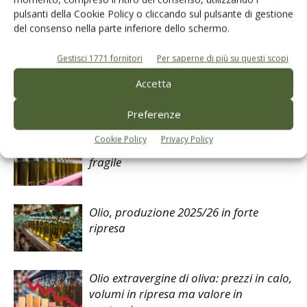
pulsanti della Cookie Policy o cliccando sul pulsante di gestione
del consenso nella parte inferiore dello schermo.
Facebook
Twitter
Gestisci 1771 fornitori
Per saperne di più su questi scopi
Accetta
Articoli correlati
Preferenze
Cookie Policy
Privacy Policy
Mercato dell’evo, equilibrio ancora
fragile
Olio, produzione 2025/26 in forte
ripresa
Olio extravergine di oliva: prezzi in calo,
volumi in ripresa ma valore in