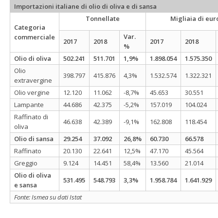
Importazioni italiane di olio di oliva e di sansa
Tonnellate
Migliaia di eur
Categoria
Var.
commerciale
2017
2018
2017
2018
%
Olio di oliva
502.241
511.701
1,9%
1.898.054
1.575.350
Olio
398.797
415.876
4,3%
1.532.574
1.322.321
extravergine
Olio vergine
12.120
11.062
-8,7%
45.653
30.551
Lampante
44.686
42.375
-5,2%
157.019
104.024
Raffinato di
46.638
42.389
-9,1%
162.808
118.454
oliva
Olio di sansa
29.254
37.092
26,8%
60.730
66.578
Raffinato
20.130
22.641
12,5%
47.170
45.564
Greggio
9.124
14.451
58,4%
13.560
21.014
Olio di oliva
531.495
548.793
3,3%
1.958.784
1.641.929
e sansa
Fonte: Ismea su dati Istat