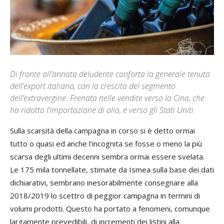
Di fronte all’annata deludente conforta la generale tenuta
dell’export italiano, con la crescita del segmento
dell’extravergine. Frenata nelle vendite verso la Cina, che
ha ridotto l’importazione di olio, e verso gli Stati Uniti
Sulla scarsità della campagna in corso si è detto ormai
tutto o quasi ed anche l’incognita se fosse o meno la più
scarsa degli ultimi decenni sembra ormai essere svelata.
Le 175 mila tonnellate, stimate da Ismea sulla base dei dati
dichiarativi, sembrano inesorabilmente consegnare alla
2018/2019 lo scettro di peggior campagna in termini di
volumi prodotti. Questo ha portato a fenomeni, comunque
largamente prevedibili, di incrementi dei listini alla