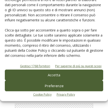
dati personali come il comportamento durante la navigazione
o gli ID univoci su questo sito e di mostrare annunci (non)
personalizzati. Non acconsentire o ritirare il consenso può
influire negativamente su alcune caratteristiche e funzioni.
Clicca qui sotto per acconsentire a quanto sopra o per fare
NEWS
scelte dettagliate. Le tue scelte saranno applicate solamente a
questo sito. È possibile modificare le impostazioni in qualsiasi
Aifo con Cno per rafforzare il sistema
momento, compreso il ritiro del consenso, utilizzando i
olivicolo italiano
pulsanti della Cookie Policy o cliccando sul pulsante di gestione
Di
Redazione Olivo e Olio
14 Maggio 2018
del consenso nella parte inferiore dello schermo.
Gestisci 1768 fornitori
Per saperne di più su questi scopi
E-magazine
Accetta
Tecniche, prodotti e servizi dalle aziende
Preferenze
Cookie Policy
Privacy Policy