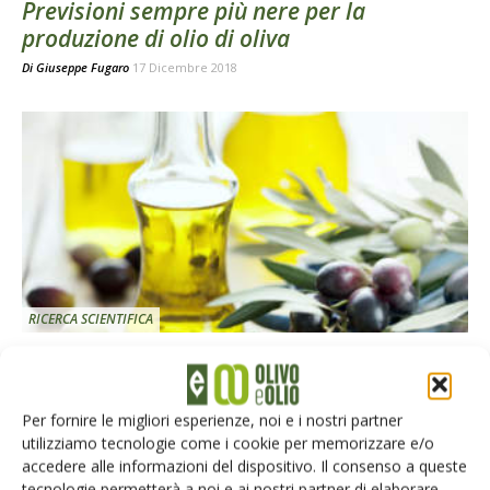
Previsioni sempre più nere per la
produzione di olio di oliva
Di
Giuseppe Fugaro
17 Dicembre 2018
RICERCA SCIENTIFICA
È possibile prevedere la shelf life dell’olio?
Di
Andrea Milani
e
et al.
28 Maggio 2018
Per fornire le migliori esperienze, noi e i nostri partner
utilizziamo tecnologie come i cookie per memorizzare e/o
accedere alle informazioni del dispositivo. Il consenso a queste
tecnologie permetterà a noi e ai nostri partner di elaborare