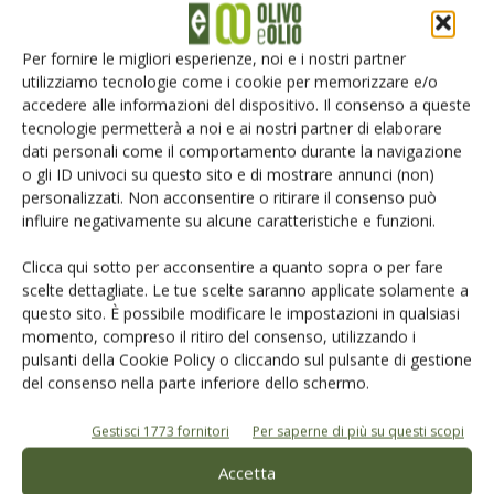
Per fornire le migliori esperienze, noi e i nostri partner
utilizziamo tecnologie come i cookie per memorizzare e/o
accedere alle informazioni del dispositivo. Il consenso a queste
tecnologie permetterà a noi e ai nostri partner di elaborare
dati personali come il comportamento durante la navigazione
o gli ID univoci su questo sito e di mostrare annunci (non)
personalizzati. Non acconsentire o ritirare il consenso può
influire negativamente su alcune caratteristiche e funzioni.
Salva il mio nome, email e sito web in questo browser per la
Clicca qui sotto per acconsentire a quanto sopra o per fare
prossima volta che commento.
scelte dettagliate. Le tue scelte saranno applicate solamente a
questo sito. È possibile modificare le impostazioni in qualsiasi
momento, compreso il ritiro del consenso, utilizzando i
pulsanti della Cookie Policy o cliccando sul pulsante di gestione
del consenso nella parte inferiore dello schermo.
Gestisci 1773 fornitori
Per saperne di più su questi scopi
E-magazine
Accetta
Tecniche, prodotti e servizi dalle aziende