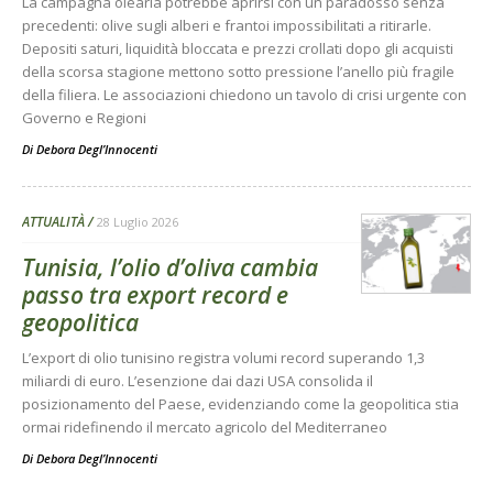
La campagna olearia potrebbe aprirsi con un paradosso senza
precedenti: olive sugli alberi e frantoi impossibilitati a ritirarle.
Depositi saturi, liquidità bloccata e prezzi crollati dopo gli acquisti
della scorsa stagione mettono sotto pressione l’anello più fragile
della filiera. Le associazioni chiedono un tavolo di crisi urgente con
Governo e Regioni
Di
Debora Degl’Innocenti
ATTUALITÀ
28 Luglio 2026
Tunisia, l’olio d’oliva cambia
passo tra export record e
geopolitica
L’export di olio tunisino registra volumi record superando 1,3
miliardi di euro. L’esenzione dai dazi USA consolida il
posizionamento del Paese, evidenziando come la geopolitica stia
ormai ridefinendo il mercato agricolo del Mediterraneo
Di
Debora Degl’Innocenti