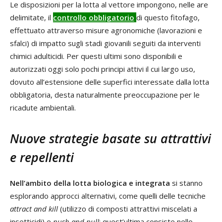
Le disposizioni per la lotta al vettore impongono, nelle are
delimitate, il
controllo obbligatorio
di questo fitofago,
effettuato attraverso misure agronomiche (lavorazioni e
sfalci) di impatto sugli stadi giovanili seguiti da interventi
chimici adulticidi. Per questi ultimi sono disponibili e
autorizzati oggi solo pochi principi attivi il cui largo uso,
dovuto all’estensione delle superfici interessate dalla lotta
obbligatoria, desta naturalmente preoccupazione per le
ricadute ambientali.
Nuove strategie basate su attrattivi
e repellenti
Nell’ambito della lotta biologica e integrata
si stanno
esplorando approcci alternativi, come quelli delle tecniche
attract and kill
(utilizzo di composti attrattivi miscelati a
insetticidi) e
push and pull
: quest’ultima consiste nello