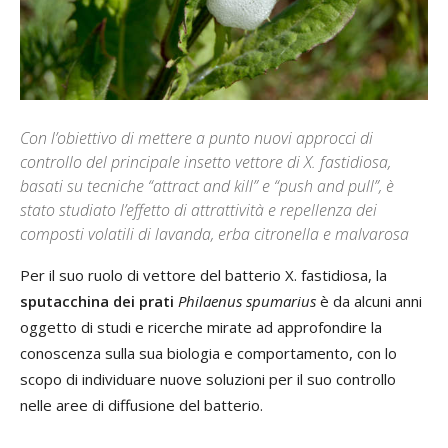
Con l’obiettivo di mettere a punto nuovi approcci di
controllo del principale insetto vettore di X. fastidiosa,
basati su tecniche “attract and kill” e “push and pull”, è
stato studiato l’effetto di attrattività e repellenza dei
composti volatili di lavanda, erba citronella e malvarosa
Per il suo ruolo di vettore del batterio X. fastidiosa, la
sputacchina dei prati
Philaenus
spumarius
è da alcuni anni
oggetto di studi e ricerche mirate ad approfondire la
conoscenza sulla sua biologia e comportamento, con lo
scopo di individuare nuove soluzioni per il suo controllo
nelle aree di diffusione del batterio.