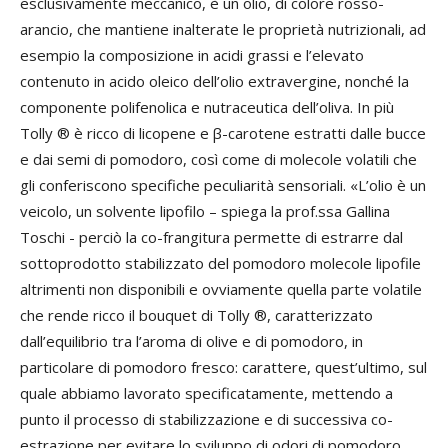
esclusivamente meccanico, è un olio, di colore rosso-
arancio, che mantiene inalterate le proprietà nutrizionali, ad
esempio la composizione in acidi grassi e l’elevato
contenuto in acido oleico dell’olio extravergine, nonché la
componente polifenolica e nutraceutica dell’oliva. In più
Tolly ® è ricco di licopene e β-carotene estratti dalle bucce
e dai semi di pomodoro, così come di molecole volatili che
gli conferiscono specifiche peculiarità sensoriali. «L’olio è un
veicolo, un solvente lipofilo – spiega la prof.ssa Gallina
Toschi - perciò la co-frangitura permette di estrarre dal
sottoprodotto stabilizzato del pomodoro molecole lipofile
altrimenti non disponibili e ovviamente quella parte volatile
che rende ricco il bouquet di Tolly ®, caratterizzato
dall’equilibrio tra l’aroma di olive e di pomodoro, in
particolare di pomodoro fresco: carattere, quest’ultimo, sul
quale abbiamo lavorato specificatamente, mettendo a
punto il processo di stabilizzazione e di successiva co-
estrazione per evitare lo sviluppo di odori di pomodoro