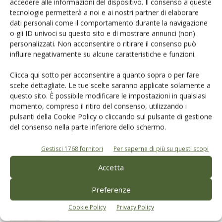
accedere alle informazioni del dispositivo. Il consenso a queste
tecnologie permetterà a noi e ai nostri partner di elaborare
dati personali come il comportamento durante la navigazione
o gli ID univoci su questo sito e di mostrare annunci (non)
Facebook
Twitter
personalizzati. Non acconsentire o ritirare il consenso può
influire negativamente su alcune caratteristiche e funzioni.
Articoli correlati
Clicca qui sotto per acconsentire a quanto sopra o per fare
scelte dettagliate. Le tue scelte saranno applicate solamente a
questo sito. È possibile modificare le impostazioni in qualsiasi
La scelta di un olio di qualità inizia
momento, compreso il ritiro del consenso, utilizzando i
dall’etichetta
pulsanti della Cookie Policy o cliccando sul pulsante di gestione
del consenso nella parte inferiore dello schermo.
Indicazione geografica, uno strumento
Gestisci 1768 fornitori
Per saperne di più su questi scopi
da valorizzare
Accetta
Preferenze
Verso la raccolta, tante le incertezze
Cookie Policy
Privacy Policy