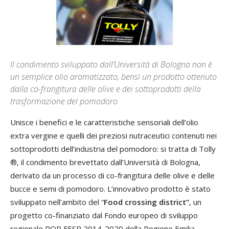
Il condimento sviluppato dall’Università di Bologna non è
un semplice olio aromatizzato, bensì un prodotto ottenuto
dalla co-frangitura delle olive e dei sottoprodotti della
trasformazione del pomodoro
Unisce i benefici e le caratteristiche sensoriali dell’olio
extra vergine e quelli dei preziosi nutraceutici contenuti nei
sottoprodotti dell’industria del pomodoro: si tratta di Tolly
®, il condimento brevettato dall’Università di Bologna,
derivato da un processo di co-frangitura delle olive e delle
bucce e semi di pomodoro. L’innovativo prodotto è stato
sviluppato nell’ambito del “
Food crossing district”
, un
progetto co-finanziato dal Fondo europeo di sviluppo
regionale POR FESR 2014-2020 della Regione Emilia-