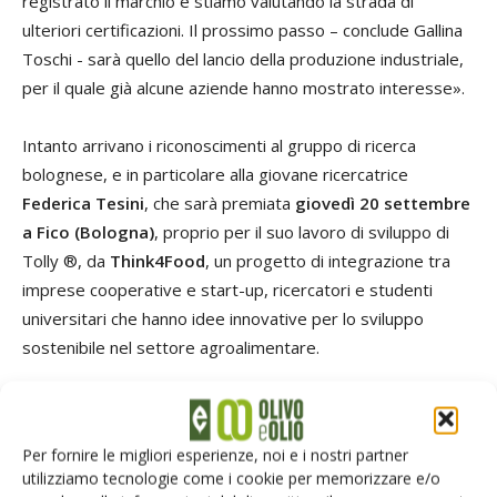
registrato il marchio e stiamo valutando la strada di
ulteriori certificazioni. Il prossimo passo – conclude Gallina
Toschi - sarà quello del lancio della produzione industriale,
per il quale già alcune aziende hanno mostrato interesse».
Intanto arrivano i riconoscimenti al gruppo di ricerca
bolognese, e in particolare alla giovane ricercatrice
Federica Tesini
, che sarà premiata
giovedì 20 settembre
a Fico (Bologna)
, proprio per il suo lavoro di sviluppo di
Tolly ®, da
Think4Food
, un progetto di integrazione tra
imprese cooperative e start-up, ricercatori e studenti
universitari che hanno idee innovative per lo sviluppo
sostenibile nel settore agroalimentare.
TAG
co-frangitura
olio aromatizzato
olio extravergine
pomodoro
Tolly
Università di Bologna
Per fornire le migliori esperienze, noi e i nostri partner
utilizziamo tecnologie come i cookie per memorizzare e/o