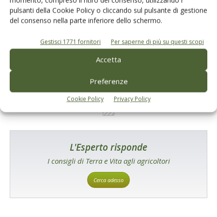
pulsanti della Cookie Policy o cliccando sul pulsante di gestione
Catalogo Aziende e Prodotti
del consenso nella parte inferiore dello schermo.
Un modo semplice per cercare un'azienda o un
Gestisci 1771 fornitori
Per saperne di più su questi scopi
prodotto!
Accetta
Cerca adesso
Preferenze
Cookie Policy
Privacy Policy
L'Esperto risponde
I consigli di Terra e Vita agli agricoltori
Cerca adesso