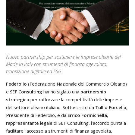
Nuova partnership per sostenere le imprese olearie del
Made in Italy con strumenti di finanza agevolata,
transizione digitale ed ESG
Federolio
(Federazione Nazionale del Commercio Oleario)
e
SEF Consulting
hanno siglato una
partnership
strategica
per rafforzare la competitività delle imprese
del settore oleario italiano. Sottoscritto da
Tullio Forcella
,
Presidente di Federolio, e da
Errico Formichella
,
rappresentante legale di SEF Consulting, l’accordo punta a
facilitare l’accesso a strumenti di finanza agevolata,