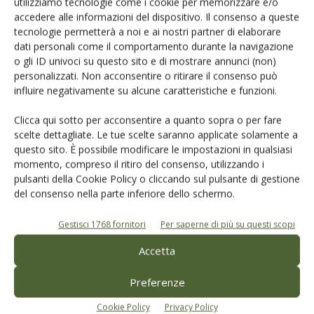
utilizziamo tecnologie come i cookie per memorizzare e/o
accedere alle informazioni del dispositivo. Il consenso a queste
tecnologie permetterà a noi e ai nostri partner di elaborare
Salva il mio nome, email e sito web in questo browser per la
dati personali come il comportamento durante la navigazione
prossima volta che commento.
o gli ID univoci su questo sito e di mostrare annunci (non)
personalizzati. Non acconsentire o ritirare il consenso può
influire negativamente su alcune caratteristiche e funzioni.
Clicca qui sotto per acconsentire a quanto sopra o per fare
scelte dettagliate. Le tue scelte saranno applicate solamente a
questo sito. È possibile modificare le impostazioni in qualsiasi
momento, compreso il ritiro del consenso, utilizzando i
E-magazine
pulsanti della Cookie Policy o cliccando sul pulsante di gestione
del consenso nella parte inferiore dello schermo.
Tecniche, prodotti e servizi dalle aziende
Gestisci 1768 fornitori
Per saperne di più su questi scopi
Accetta
Preferenze
Cookie Policy
Privacy Policy