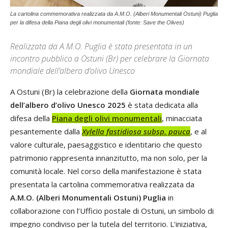
La cartolina commemorativa realizzata da A.M.O. (Alberi Monumentali Ostuni) Puglia
per la difesa della Piana degli olivi monumentali (fonte: Save the Olives)
Realizzata da A.M.O. Puglia è stata presentata in un
incontro pubblico a Ostuni (Br) per celebrare la Giornata
mondiale dell’albero d’olivo Unesco
A Ostuni (Br) la celebrazione della
Giornata mondiale
dell’albero d’olivo Unesco 2025
è stata dedicata alla
difesa della
Piana degli olivi monumentali
, minacciata
pesantemente dalla
Xylella fastidiosa subsp. pauca
, e al
valore culturale, paesaggistico e identitario che questo
patrimonio rappresenta innanzitutto, ma non solo, per la
comunità locale. Nel corso della manifestazione è stata
presentata la cartolina commemorativa realizzata da
A.M.O. (Alberi Monumentali Ostuni) Puglia
in
collaborazione con l’Ufficio postale di Ostuni, un simbolo di
impegno condiviso per la tutela del territorio. L’iniziativa,