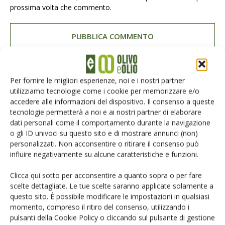
prossima volta che commento.
Per fornire le migliori esperienze, noi e i nostri partner
E-magazine
utilizziamo tecnologie come i cookie per memorizzare e/o
accedere alle informazioni del dispositivo. Il consenso a queste
Tecniche, prodotti e servizi dalle aziende
tecnologie permetterà a noi e ai nostri partner di elaborare
dati personali come il comportamento durante la navigazione
o gli ID univoci su questo sito e di mostrare annunci (non)
personalizzati. Non acconsentire o ritirare il consenso può
influire negativamente su alcune caratteristiche e funzioni.
Clicca qui sotto per acconsentire a quanto sopra o per fare
scelte dettagliate. Le tue scelte saranno applicate solamente a
questo sito. È possibile modificare le impostazioni in qualsiasi
Catalogo Aziende e Prodotti
momento, compreso il ritiro del consenso, utilizzando i
Un modo semplice per cercare un'azienda o un
pulsanti della Cookie Policy o cliccando sul pulsante di gestione