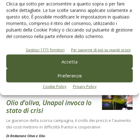
Clicca qui sotto per acconsentire a quanto sopra o per fare
I consigli di Terra e Vita agli agricoltori
scelte dettagliate. Le tue scelte saranno applicate solamente a
questo sito. È possibile modificare le impostazioni in qualsiasi
Cerca adesso
momento, compreso il ritiro del consenso, utilizzando i
pulsanti della Cookie Policy o cliccando sul pulsante di gestione
del consenso nella parte inferiore dello schermo.
Gestisci 1771 fornitori
Per saperne di più su questi scopi
Accetta
Dalla stessa categoria
Preferenze
Cookie Policy
Privacy Policy
ATTUALITÀ
4 Agosto 2026
Olio d’oliva, Unapol invoca lo
stato di crisi
Le giacenze della scorsa campagna, il crollo dei prezzi e l'aumento
dei costi mettono in difficoltà frantoi e cooperative
Di
Redazione Olivo e Olio