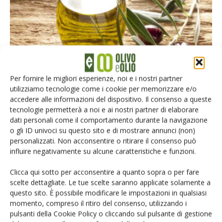
Per fornire le migliori esperienze, noi e i nostri partner
utilizziamo tecnologie come i cookie per memorizzare e/o
PREZZI OLIO
accedere alle informazioni del dispositivo. Il consenso a queste
Verso la raccolta, tante le incertezze
tecnologie permetterà a noi e ai nostri partner di elaborare
dati personali come il comportamento durante la navigazione
Di
Tiziana Sarnari
11 Settembre 2020
o gli ID univoci su questo sito e di mostrare annunci (non)
personalizzati. Non acconsentire o ritirare il consenso può
influire negativamente su alcune caratteristiche e funzioni.
Clicca qui sotto per acconsentire a quanto sopra o per fare
scelte dettagliate. Le tue scelte saranno applicate solamente a
questo sito. È possibile modificare le impostazioni in qualsiasi
momento, compreso il ritiro del consenso, utilizzando i
pulsanti della Cookie Policy o cliccando sul pulsante di gestione