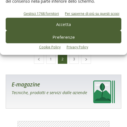
del consenso nella parte inferiore dello schermo.
PREZZI OLIO
Gestisci 1768 fornitori
Per saperne di più su questi scopi
Prezzi dell’olio fermi in attesa della
Accetta
prossima campagna
Di
Redazione Olivo e Olio
29 Luglio 2020
Preferenze
Cookie Policy
Privacy Policy
1
2
3
E-magazine
Tecniche, prodotti e servizi dalle aziende