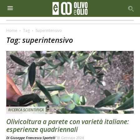
Home
Tag
Superintensivo
Tag: superintensivo
RICERCA SCIENTIFICA
Olivicoltura a parete con varietà italiane:
esperienze quadriennali
Di
Giuseppe Francesco Sportelli
18 Gennaio 2024