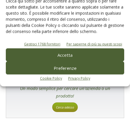
Clicca qui sotto per acconsentire a quanto sopra o per fare
scelte dettagliate. Le tue scelte saranno applicate solamente a
questo sito. È possibile modificare le impostazioni in qualsiasi
E-magazine
momento, compreso il ritiro del consenso, utilizzando i
Tecniche, prodotti e servizi dalle aziende
pulsanti della Cookie Policy o cliccando sul pulsante di gestione
del consenso nella parte inferiore dello schermo.
Gestisci 1768 fornitori
Per saperne di più su questi scopi
Accetta
Preferenze
Cookie Policy
Privacy Policy
Catalogo Aziende e Prodotti
Un modo semplice per cercare un'azienda o un
prodotto!
Cerca adesso