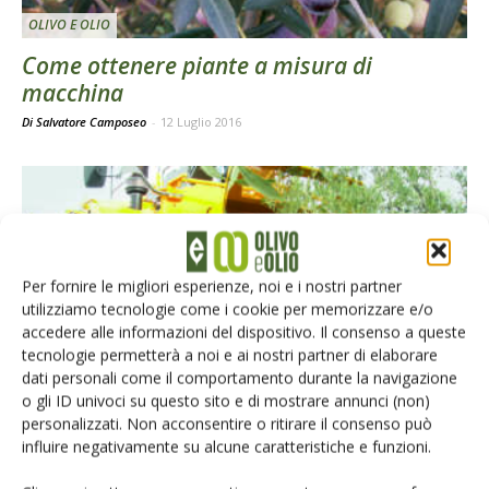
OLIVO E OLIO
Come ottenere piante a misura di
macchina
Di Salvatore Camposeo
-
12 Luglio 2016
Per fornire le migliori esperienze, noi e i nostri partner
utilizziamo tecnologie come i cookie per memorizzare e/o
accedere alle informazioni del dispositivo. Il consenso a queste
tecnologie permetterà a noi e ai nostri partner di elaborare
OLIVETO E FRANTOIO
dati personali come il comportamento durante la navigazione
o gli ID univoci su questo sito e di mostrare annunci (non)
Su oliveti superintensivi vince la
personalizzati. Non acconsentire o ritirare il consenso può
scavallatrice
influire negativamente su alcune caratteristiche e funzioni.
Di Salvatore Camposeo
-
13 Giugno 2016