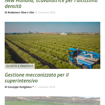
New Holland, scavallatrice per l’altissima
densità
Di
Redazione Olivo e Olio
20 Gennaio 2020
OLIVETO E FRANTOIO
Gestione meccanizzata per il
superintensivo
Di
Giuseppe Rutigliano *
17 Gennaio 2019