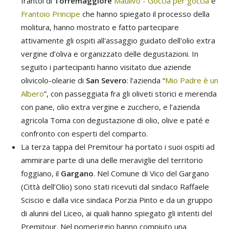
frantoi di
Torremaggiore
Maulivo - Goccia per goccia
e
Frantoio Principe
che hanno spiegato il processo della
molitura, hanno mostrato e fatto partecipare
attivamente gli ospiti all'assaggio guidato dell'olio extra
vergine d’oliva e organizzato delle degustazioni. In
seguito i partecipanti hanno visitato due aziende
olivicolo-olearie di
San Severo
: l’azienda “
Mio Padre è un
Albero
”, con passeggiata fra gli oliveti storici e merenda
con pane, olio extra vergine e zucchero, e l’azienda
agricola Toma con degustazione di olio, olive e paté e
confronto con esperti del comparto.
La terza tappa del Premitour ha portato i suoi ospiti ad
ammirare parte di una delle meraviglie del territorio
foggiano, il
Gargano
. Nel Comune di Vico del Gargano
(Città dell’Olio) sono stati ricevuti dal sindaco Raffaele
Sciscio e dalla vice sindaca Porzia Pinto e da un gruppo
di alunni del Liceo, ai quali hanno spiegato gli intenti del
Premitour. Nel pomeriggio hanno compiuto una