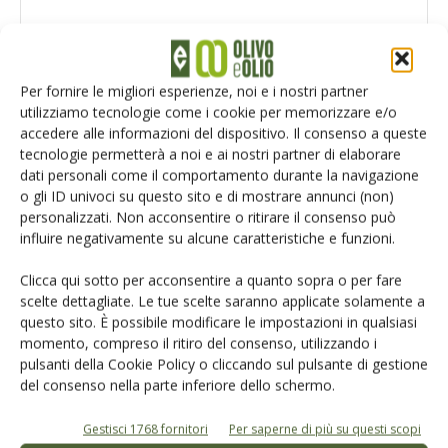
Per fornire le migliori esperienze, noi e i nostri partner
utilizziamo tecnologie come i cookie per memorizzare e/o
accedere alle informazioni del dispositivo. Il consenso a queste
tecnologie permetterà a noi e ai nostri partner di elaborare
dati personali come il comportamento durante la navigazione
o gli ID univoci su questo sito e di mostrare annunci (non)
personalizzati. Non acconsentire o ritirare il consenso può
influire negativamente su alcune caratteristiche e funzioni.
Clicca qui sotto per acconsentire a quanto sopra o per fare
Salva il mio nome, email e sito web in questo browser per la
scelte dettagliate. Le tue scelte saranno applicate solamente a
prossima volta che commento.
questo sito. È possibile modificare le impostazioni in qualsiasi
momento, compreso il ritiro del consenso, utilizzando i
pulsanti della Cookie Policy o cliccando sul pulsante di gestione
del consenso nella parte inferiore dello schermo.
Gestisci 1768 fornitori
Per saperne di più su questi scopi