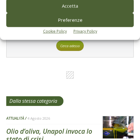
Accetta
Preferenze
L'Esperto risponde
Cookie Policy
Privacy Policy
I consigli di Terra e Vita agli agricoltori
Cerca adesso
Dalla stessa categoria
ATTUALITÀ
4 Agosto 2026
Olio d’oliva, Unapol invoca lo
stato di crisi