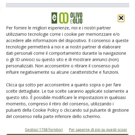
E-magazine
Tecniche, prodotti e servizi dalle aziende
Per fornire le migliori esperienze, noi e i nostri partner
utilizziamo tecnologie come i cookie per memorizzare e/o
accedere alle informazioni del dispositivo. Il consenso a queste
tecnologie permetterà a noi e ai nostri partner di elaborare
dati personali come il comportamento durante la navigazione
o gli ID univoci su questo sito e di mostrare annunci (non)
personalizzati. Non acconsentire o ritirare il consenso può
influire negativamente su alcune caratteristiche e funzioni.
Catalogo Aziende e Prodotti
Clicca qui sotto per acconsentire a quanto sopra o per fare
Un modo semplice per cercare un'azienda o un
scelte dettagliate. Le tue scelte saranno applicate solamente a
prodotto!
questo sito. È possibile modificare le impostazioni in qualsiasi
momento, compreso il ritiro del consenso, utilizzando i
Cerca adesso
pulsanti della Cookie Policy o cliccando sul pulsante di gestione
del consenso nella parte inferiore dello schermo.
Gestisci 1768 fornitori
Per saperne di più su questi scopi