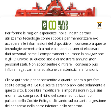
Per fornire le migliori esperienze, noi e i nostri partner
NOTIZIE DALLE AZIENDE
utilizziamo tecnologie come i cookie per memorizzare e/o
Sicma Spa – Lavorazione del terreno
accedere alle informazioni del dispositivo. Il consenso a queste
tecnologie permetterà a noi e ai nostri partner di elaborare
Di
Redazione Olivo e Olio
14 Gennaio 2019
dati personali come il comportamento durante la navigazione
o gli ID univoci su questo sito e di mostrare annunci (non)
personalizzati. Non acconsentire o ritirare il consenso può
influire negativamente su alcune caratteristiche e funzioni.
Clicca qui sotto per acconsentire a quanto sopra o per fare
scelte dettagliate. Le tue scelte saranno applicate solamente a
questo sito. È possibile modificare le impostazioni in qualsiasi
momento, compreso il ritiro del consenso, utilizzando i
pulsanti della Cookie Policy o cliccando sul pulsante di gestione
del consenso nella parte inferiore dello schermo.
NEWS