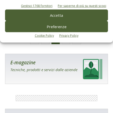
Oliveti ad altissima densità, se ne parla ad
Gestisci 1768 fornitori
Per saperne di più su questi scopi
Agrilevante
Accetta
Di La Redazione
-
11 Ottobre 2017
Preferenze
Cookie Policy
Privacy Policy
1
2
3
E-magazine
Tecniche, prodotti e servizi dalle aziende