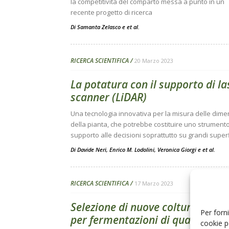
la competitività del comparto messa a punto in un
recente progetto di ricerca
Di
Samanta Zelasco
e
et al.
RICERCA SCIENTIFICA
20 Marzo 2023
La potatura con il supporto di la
scanner (LiDAR)
Una tecnologia innovativa per la misura delle dime
della pianta, che potrebbe costituire uno strumento
supporto alle decisioni soprattutto su grandi superf
Di
Davide Neri
,
Enrico M. Lodolini
,
Veronica Giorgi
e
et al.
RICERCA SCIENTIFICA
17 Marzo 2023
Selezione di nuove colture starte
Per forni
per fermentazioni di qualità
cookie p