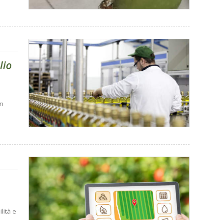
lio
in
lità e