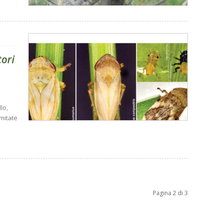
tori
lo,
imitate
Pagina 2 di 3