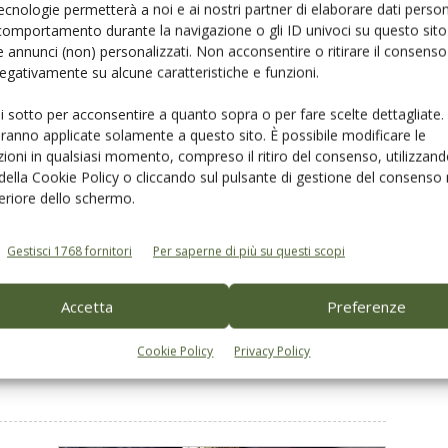
ecnologie permetterà a noi e ai nostri partner di elaborare dati person
drupe
comportamento durante la navigazione o gli ID univoci su questo sito 
 annunci (non) personalizzati. Non acconsentire o ritirare il consens
tivi
 negativamente su alcune caratteristiche e funzioni.
ui sotto per acconsentire a quanto sopra o per fare scelte dettagliate.
aranno applicate solamente a questo sito. È possibile modificare le
ioni in qualsiasi momento, compreso il ritiro del consenso, utilizzand
 della Cookie Policy o cliccando sul pulsante di gestione del consenso 
feriore dello schermo.
a
Gestisci 1768 fornitori
Per saperne di più su questi scopi
ttia
pi
Accetta
Preferenze
no
di
Cookie Policy
Privacy Policy