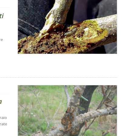
ti
re
a
raio
trate