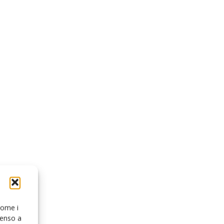
 come i
senso a