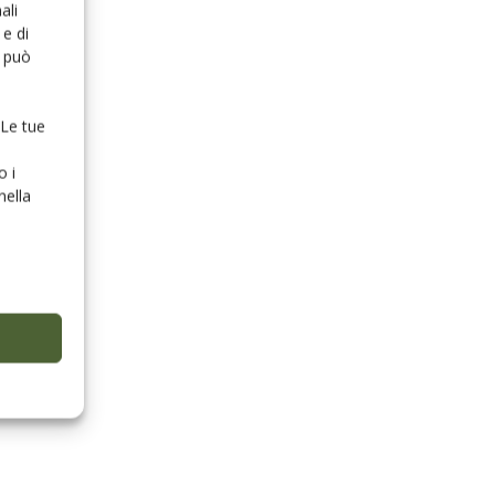
ali
e di
o può
 Le tue
o i
nella