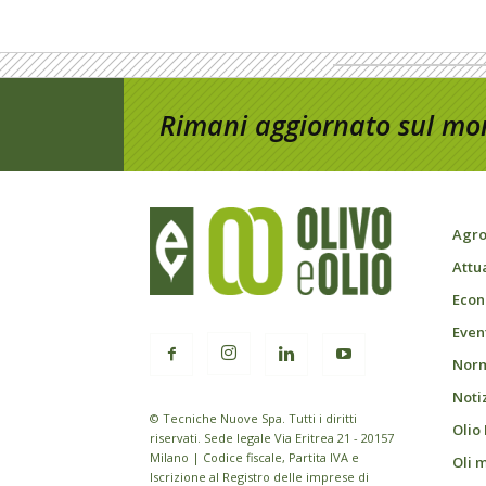
Rimani aggiornato sul mon
Agro
Attu
Econ
Event
Norm
Noti
© Tecniche Nuove Spa. Tutti i diritti
Olio
riservati. Sede legale Via Eritrea 21 - 20157
Milano | Codice fiscale, Partita IVA e
Oli 
Iscrizione al Registro delle imprese di