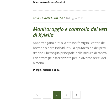
Di
Annalisa Rotondi
e
et al.
AGROFARMACI - DIFESA
16 Luglio 2018
Monitoraggio e controllo dei vet
di Xylella
Appartengono tutti alla stessa famiglia i vettori del
batterio sinora individuati. La sputacchina dei prati
rimane il bersaglio principale delle misure di control
con strategie differenziate per le diverse aree, del
o meno
Di
Ugo Picciotti
e
et al.
1
2
3