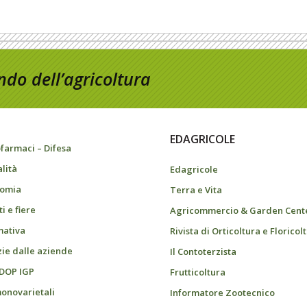
do dell’agricoltura
EDAGRICOLE
farmaci – Difesa
alità
Edagricole
omia
Terra e Vita
i e fiere
Agricommercio & Garden Cent
ativa
Rivista di Orticoltura e Floricol
zie dalle aziende
Il Contoterzista
 DOP IGP
Frutticoltura
monovarietali
Informatore Zootecnico