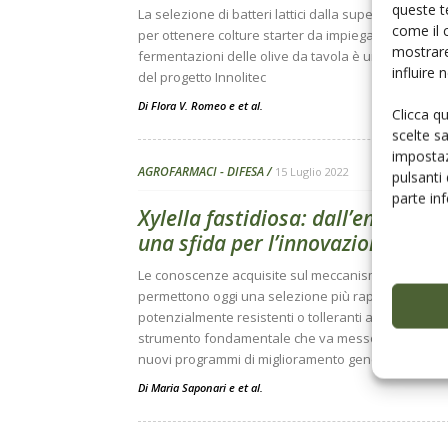
queste t
La selezione di batteri lattici dalla superficie delle 
come il 
per ottenere colture starter da impiegare nelle
mostrare
fermentazioni delle olive da tavola è uno degli obiet
influire
del progetto Innolitec
Di
Flora V. Romeo
e
et al.
Clicca q
scelte s
impostaz
AGROFARMACI - DIFESA
15 Luglio 2022
pulsanti
parte in
Xylella fastidiosa: dall’emergenz
una sfida per l’innovazione
Le conoscenze acquisite sul meccanismo della mala
permettono oggi una selezione più rapida di genoti
potenzialmente resistenti o tolleranti al batterio. U
strumento fondamentale che va messo al servizio 
nuovi programmi di miglioramento genetico
Di
Maria Saponari
e
et al.