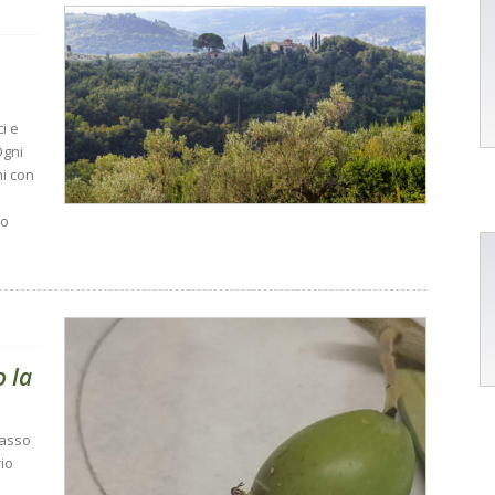
i e
Ogni
ni con
io
o la
basso
rio