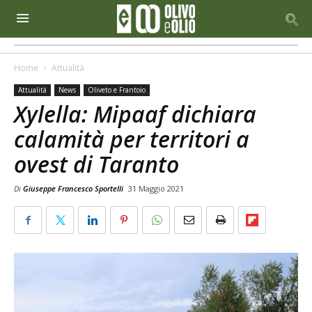
Home
Attualità
Attualità
News
Oliveto e Frantoio
Xylella: Mipaaf dichiara
calamità per territori a
ovest di Taranto
Di
Giuseppe Francesco Sportelli
31 Maggio 2021