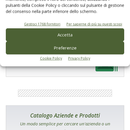
prossima volta che commento.
pulsanti della Cookie Policy o cliccando sul pulsante di gestione
del consenso nella parte inferiore dello schermo.
Gestisci 1768 fornitori
Per saperne di più su questi scopi
Accetta
Preferenze
E-magazine
Cookie Policy
Privacy Policy
Tecniche, prodotti e servizi dalle aziende
Catalogo Aziende e Prodotti
Un modo semplice per cercare un'azienda o un