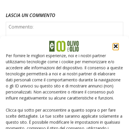
LASCIA UN COMMENTO
Per fornire le migliori esperienze, noi e i nostri partner
utilizziamo tecnologie come i cookie per memorizzare e/o
accedere alle informazioni del dispositivo. Il consenso a queste
tecnologie permetterà a noi e ai nostri partner di elaborare
dati personali come il comportamento durante la navigazione
o gli ID univoci su questo sito e di mostrare annunci (non)
personalizzati. Non acconsentire o ritirare il consenso può
influire negativamente su alcune caratteristiche e funzioni.
Clicca qui sotto per acconsentire a quanto sopra o per fare
scelte dettagliate. Le tue scelte saranno applicate solamente a
questo sito. È possibile modificare le impostazioni in qualsiasi
Salva il mio nome, email e sito web in questo browser per la
momento, compreso il ritiro del consenso, utilizzando i