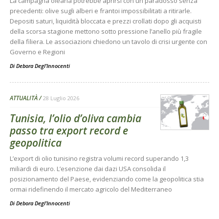
La campagna olearia potrebbe aprirsi con un paradosso senza
precedenti: olive sugli alberi e frantoi impossibilitati a ritirarle.
Depositi saturi, liquidità bloccata e prezzi crollati dopo gli acquisti
della scorsa stagione mettono sotto pressione l’anello più fragile
della filiera. Le associazioni chiedono un tavolo di crisi urgente con
Governo e Regioni
Di
Debora Degl’Innocenti
ATTUALITÀ
28 Luglio 2026
Tunisia, l’olio d’oliva cambia
passo tra export record e
geopolitica
L’export di olio tunisino registra volumi record superando 1,3
miliardi di euro. L’esenzione dai dazi USA consolida il
posizionamento del Paese, evidenziando come la geopolitica stia
ormai ridefinendo il mercato agricolo del Mediterraneo
Di
Debora Degl’Innocenti